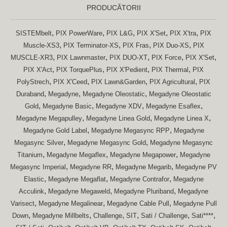
PRODUCĂTORII
,
,
,
,
,
SISTEMbelt
PIX PowerWare
PIX L&G
PIX X'Set
PIX X'tra
PIX
,
,
,
,
Muscle-XS3
PIX Terminator-XS
PIX Fras
PIX Duo-XS
PIX
,
,
,
,
,
MUSCLE-XR3
PIX Lawnmaster
PIX DUO-XT
PIX Force
PIX X'Set
,
,
,
,
PIX X'Act
PIX TorquePlus
PIX X'Pedient
PIX Thermal
PIX
,
,
,
,
PolyStrech
PIX X'Ceed
PIX Lawn&Garden
PIX Agricultural
PIX
,
,
,
Duraband
Megadyne
Megadyne Oleostatic
Megadyne Oleostatic
,
,
,
,
Gold
Megadyne Basic
Megadyne XDV
Megadyne Esaflex
,
,
,
Megadyne Megapulley
Megadyne Linea Gold
Megadyne Linea X
,
,
Megadyne Gold Label
Megadyne Megasync RPP
Megadyne
,
,
Megasync Silver
Megadyne Megasync Gold
Megadyne Megasync
,
,
,
Titanium
Megadyne Megaflex
Megadyne Megapower
Megadyne
,
,
,
Megasync Imperial
Megadyne RR
Megadyne Megarib
Megadyne PV
,
,
,
Elastic
Megadyne Megaflat
Megadyne Contrafor
Megadyne
,
,
,
Acculink
Megadyne Megaweld
Megadyne Pluriband
Megadyne
,
,
,
Varisect
Megadyne Megalinear
Megadyne Cable Pull
Megadyne Pull
,
,
,
,
,
,
Down
Megadyne Millbelts
Challenge
SIT
Sati / Challenge
Sati****