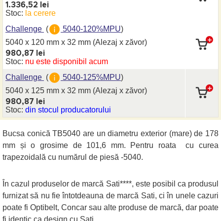
1.336,52 lei
Stoc:
la cerere
Challenge
(
5040-120%MPU
)
5040 x 120 mm
x 32 mm
(Alezaj x zăvor)
980,87 lei
Stoc:
nu este disponibil acum
Challenge
(
5040-125%MPU
)
5040 x 125 mm
x 32 mm
(Alezaj x zăvor)
980,87 lei
Stoc:
din stocul producatorului
Bucsa conică TB5040 are un diametru exterior (mare) de 178
mm și o grosime de 101,6 mm. Pentru roata cu curea
trapezoidală cu numărul de piesă -5040.
În cazul produselor de marcă Sati****, este posibil ca produsul
furnizat să nu fie întotdeauna de marcă Sati, ci în unele cazuri
poate fi Optibelt, Concar sau alte produse de marcă, dar poate
fi identic ca design cu Sati.