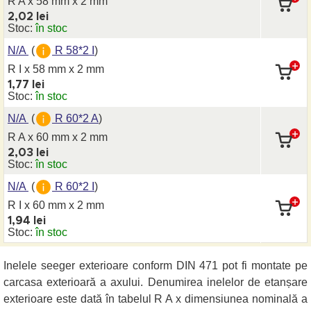
R A x 58 mm
x 2 mm
2,02 lei
Stoc:
în stoc
N/A
(
R 58*2 I
)
R I x 58 mm
x 2 mm
1,77 lei
Stoc:
în stoc
N/A
(
R 60*2 A
)
R A x 60 mm
x 2 mm
2,03 lei
Stoc:
în stoc
N/A
(
R 60*2 I
)
R I x 60 mm
x 2 mm
1,94 lei
Stoc:
în stoc
Inelele seeger exterioare conform DIN 471 pot fi montate pe
carcasa exterioară a axului. Denumirea inelelor de etanșare
exterioare este dată în tabelul R A x dimensiunea nominală a