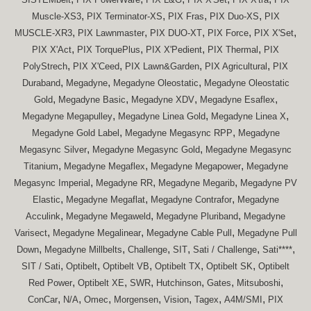
,
,
,
,
Muscle-XS3
PIX Terminator-XS
PIX Fras
PIX Duo-XS
PIX
,
,
,
,
,
MUSCLE-XR3
PIX Lawnmaster
PIX DUO-XT
PIX Force
PIX X'Set
,
,
,
,
PIX X'Act
PIX TorquePlus
PIX X'Pedient
PIX Thermal
PIX
,
,
,
,
PolyStrech
PIX X'Ceed
PIX Lawn&Garden
PIX Agricultural
PIX
,
,
,
Duraband
Megadyne
Megadyne Oleostatic
Megadyne Oleostatic
,
,
,
,
Gold
Megadyne Basic
Megadyne XDV
Megadyne Esaflex
,
,
,
Megadyne Megapulley
Megadyne Linea Gold
Megadyne Linea X
,
,
Megadyne Gold Label
Megadyne Megasync RPP
Megadyne
,
,
Megasync Silver
Megadyne Megasync Gold
Megadyne Megasync
,
,
,
Titanium
Megadyne Megaflex
Megadyne Megapower
Megadyne
,
,
,
Megasync Imperial
Megadyne RR
Megadyne Megarib
Megadyne PV
,
,
,
Elastic
Megadyne Megaflat
Megadyne Contrafor
Megadyne
,
,
,
Acculink
Megadyne Megaweld
Megadyne Pluriband
Megadyne
,
,
,
Varisect
Megadyne Megalinear
Megadyne Cable Pull
Megadyne Pull
,
,
,
,
,
,
Down
Megadyne Millbelts
Challenge
SIT
Sati / Challenge
Sati****
,
,
,
,
,
SIT / Sati
Optibelt
Optibelt VB
Optibelt TX
Optibelt SK
Optibelt
,
,
,
,
,
,
Red Power
Optibelt XE
SWR
Hutchinson
Gates
Mitsuboshi
,
,
,
,
,
,
,
ConCar
N/A
Omec
Morgensen
Vision
Tagex
A4M/SMI
PIX