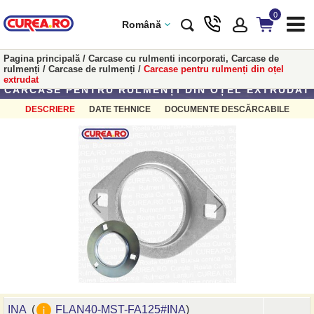
0
Română
Pagina principală
/
Carcase cu rulmenti incorporati, Carcase de
rulmenți
/
Carcase de rulmenți
/
Carcase pentru rulmenți din oțel
extrudat
CARCASE PENTRU RULMENȚI DIN OȚEL EXTRUDAT
DESCRIERE
DATE TEHNICE
DOCUMENTE DESCĂRCABILE
INA
(
FLAN40-MST-FA125#INA
)