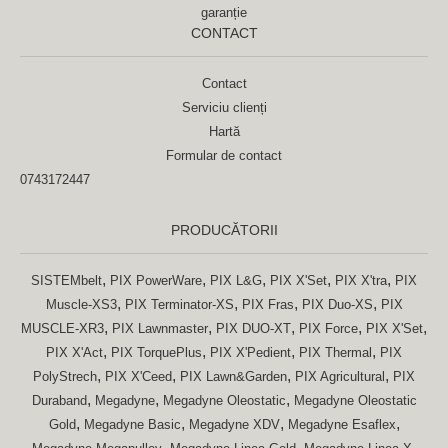
garanție
CONTACT
Contact
Serviciu clienți
Hartă
Formular de contact
0743172447
PRODUCĂTORII
,
,
,
,
,
SISTEMbelt
PIX PowerWare
PIX L&G
PIX X'Set
PIX X'tra
PIX
,
,
,
,
Muscle-XS3
PIX Terminator-XS
PIX Fras
PIX Duo-XS
PIX
,
,
,
,
,
MUSCLE-XR3
PIX Lawnmaster
PIX DUO-XT
PIX Force
PIX X'Set
,
,
,
,
PIX X'Act
PIX TorquePlus
PIX X'Pedient
PIX Thermal
PIX
,
,
,
,
PolyStrech
PIX X'Ceed
PIX Lawn&Garden
PIX Agricultural
PIX
,
,
,
Duraband
Megadyne
Megadyne Oleostatic
Megadyne Oleostatic
,
,
,
,
Gold
Megadyne Basic
Megadyne XDV
Megadyne Esaflex
,
,
,