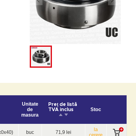
Unitate
Preț de listă
de
Stoc
TVA inclus
masura
la
0x40)
buc
71,9 lei
cerere