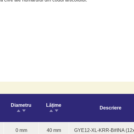
Diametru
Lățime
Descriere
0 mm
40 mm
GYE12-XL-KRR-B#INA (12x