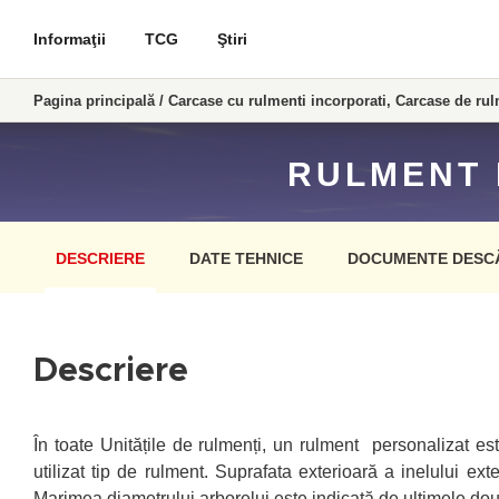
Informaţii
TCG
Ştiri
Pagina principală
/
Carcase cu rulmenti incorporati, Carcase de rul
RULMENT 
DESCRIERE
DATE TEHNICE
DOCUMENTE DESC
Descriere
În toate Unitățile de rulmenți, un rulment personalizat es
utilizat tip de rulment. Suprafata exterioară a inelului ex
Marimea diametrului arborelui este indicată de ultimele două