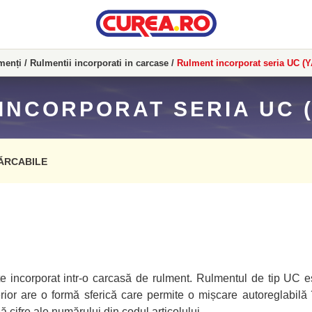
menți
/
Rulmentii incorporati in carcase
/
Rulment incorporat seria UC (
INCORPORAT SERIA UC (
ĂRCABILE
te incorporat intr-o carcasă de rulment. Rulmentul de tip UC e
terior are o formă sferică care permite o mișcare autoreglabilă
 cifre ale numărului din codul articolului.