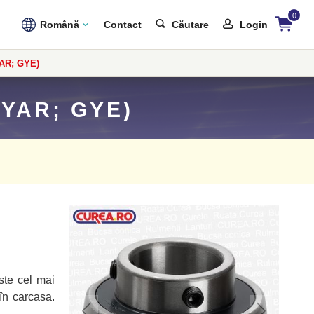
0
Română
Contact
Căutare
Login
YAR; GYE)
YAR; GYE)
ste cel mai
 în carcasa.