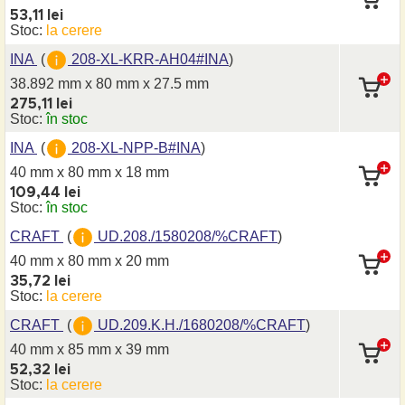
53,11 lei
Stoc:
la cerere
INA
(
208-XL-KRR-AH04#INA
)
38.892 mm x 80 mm
x 27.5 mm
275,11 lei
Stoc:
în stoc
INA
(
208-XL-NPP-B#INA
)
40 mm x 80 mm
x 18 mm
109,44 lei
Stoc:
în stoc
CRAFT
(
UD.208./1580208/%CRAFT
)
40 mm x 80 mm
x 20 mm
35,72 lei
Stoc:
la cerere
CRAFT
(
UD.209.K.H./1680208/%CRAFT
)
40 mm x 85 mm
x 39 mm
52,32 lei
Stoc:
la cerere