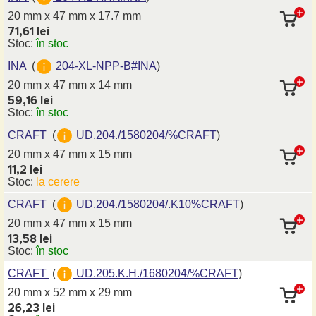
20 mm x 47 mm
x 17.7 mm
71,61 lei
Stoc:
în stoc
INA
(
204-XL-NPP-B#INA
)
20 mm x 47 mm
x 14 mm
59,16 lei
Stoc:
în stoc
CRAFT
(
UD.204./1580204/%CRAFT
)
20 mm x 47 mm
x 15 mm
11,2 lei
Stoc:
la cerere
CRAFT
(
UD.204./1580204/.K10%CRAFT
)
20 mm x 47 mm
x 15 mm
13,58 lei
Stoc:
în stoc
CRAFT
(
UD.205.K.H./1680204/%CRAFT
)
20 mm x 52 mm
x 29 mm
26,23 lei