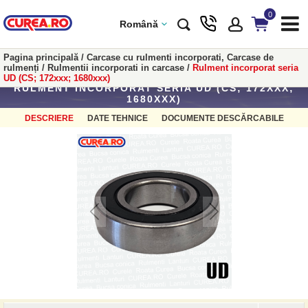
0
Română
Pagina principală
/
Carcase cu rulmenti incorporati, Carcase de
rulmenți
/
Rulmentii incorporati in carcase
/
Rulment incorporat seria
UD (CS; 172xxx; 1680xxx)
RULMENT INCORPORAT SERIA UD (CS; 172XXX;
1680XXX)
DESCRIERE
DATE TEHNICE
DOCUMENTE DESCĂRCABILE