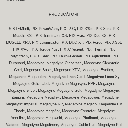
PRODUCĂTORII
,
,
,
,
,
SISTEMbelt
PIX PowerWare
PIX L&G
PIX X'Set
PIX X'tra
PIX
,
,
,
,
Muscle-XS3
PIX Terminator-XS
PIX Fras
PIX Duo-XS
PIX
,
,
,
,
,
MUSCLE-XR3
PIX Lawnmaster
PIX DUO-XT
PIX Force
PIX X'Set
,
,
,
,
PIX X'Act
PIX TorquePlus
PIX X'Pedient
PIX Thermal
PIX
,
,
,
,
PolyStrech
PIX X'Ceed
PIX Lawn&Garden
PIX Agricultural
PIX
,
,
,
Duraband
Megadyne
Megadyne Oleostatic
Megadyne Oleostatic
,
,
,
,
Gold
Megadyne Basic
Megadyne XDV
Megadyne Esaflex
,
,
,
Megadyne Megapulley
Megadyne Linea Gold
Megadyne Linea X
,
,
Megadyne Gold Label
Megadyne Megasync RPP
Megadyne
,
,
Megasync Silver
Megadyne Megasync Gold
Megadyne Megasync
,
,
,
Titanium
Megadyne Megaflex
Megadyne Megapower
Megadyne
,
,
,
Megasync Imperial
Megadyne RR
Megadyne Megarib
Megadyne PV
,
,
,
Elastic
Megadyne Megaflat
Megadyne Contrafor
Megadyne
,
,
,
Acculink
Megadyne Megaweld
Megadyne Pluriband
Megadyne
,
,
,
Varisect
Megadyne Megalinear
Megadyne Cable Pull
Megadyne Pull