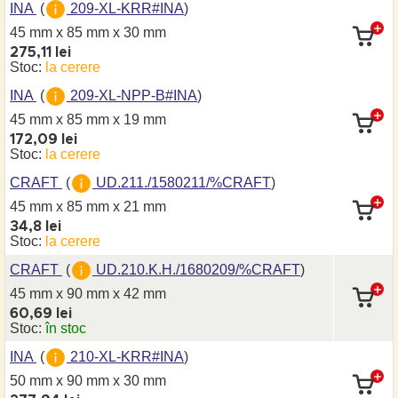
INA
(
209-XL-KRR#INA
)
45 mm x 85 mm
x 30 mm
275,11 lei
Stoc:
la cerere
INA
(
209-XL-NPP-B#INA
)
45 mm x 85 mm
x 19 mm
172,09 lei
Stoc:
la cerere
CRAFT
(
UD.211./1580211/%CRAFT
)
45 mm x 85 mm
x 21 mm
34,8 lei
Stoc:
la cerere
CRAFT
(
UD.210.K.H./1680209/%CRAFT
)
45 mm x 90 mm
x 42 mm
60,69 lei
Stoc:
în stoc
INA
(
210-XL-KRR#INA
)
50 mm x 90 mm
x 30 mm