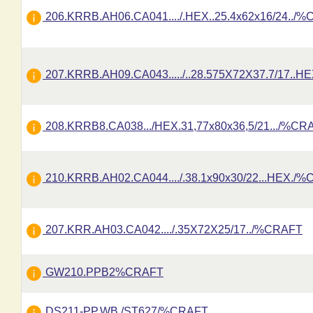
206.KRRB.AH06.CA041..../.HEX..25.4x62x16/24../
207.KRRB.AH09.CA043...../..28.575X72X37.7/17..H
208.KRRB8.CA038.../HEX.31,77x80x36,5/21.../%CR
210.KRRB.AH02.CA044..../.38.1x90x30/22...HEX./
207.KRR.AH03.CA042..../.35X72X25/17../%CRAFT
GW210.PPB2%CRAFT
DS211-PP.WB./ST627/%CRAFT