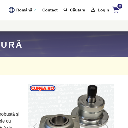
0
Română
Contact
Căutare
Login
TURĂ
 robustă și
ele cu
fică de