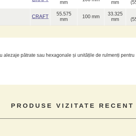
mm
mm
(5
55.575
33.325
CRAFT
100 mm
mm
mm
(5
u alezaje pătrate sau hexagonale și unitățile de rulmenți pentr
PRODUSE VIZITATE RECENT