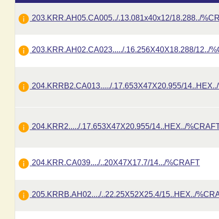
203.KRR.AH05.CA005../.13.081x40x12/18.288../%C
203.KRR.AH02.CA023...../.16.256X40X18.288/12..
204.KRRB2.CA013...../.17.653X47X20.955/14..HEX
204.KRR2...../.17.653X47X20.955/14..HEX../%CRAF
204.KRR.CA039..../..20X47X17.7/14.../%CRAFT
205.KRRB.AH02..../..22.25X52X25.4/15..HEX../%CR