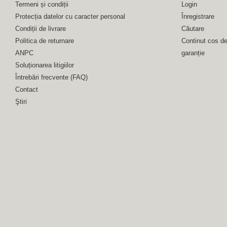
Termeni și condiții
Login
Protecția datelor cu caracter personal
Înregistrare
Condiții de livrare
Căutare
Politica de returnare
Continut cos d
ANPC
garanție
Soluționarea litigiilor
Întrebări frecvente (FAQ)
Contact
Ştiri