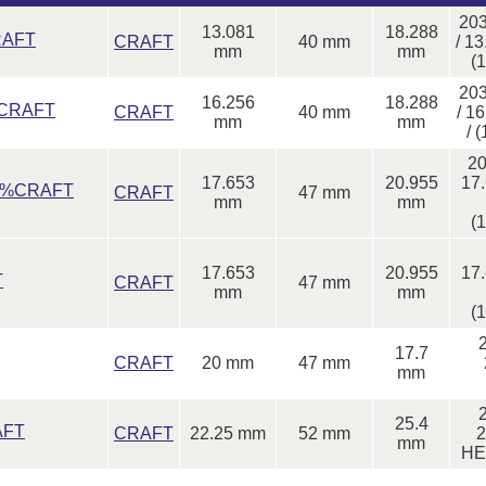
20
13.081
18.288
RAFT
CRAFT
40 mm
/ 1
mm
mm
(
20
16.256
18.288
/%CRAFT
CRAFT
40 mm
/ 1
mm
mm
/ 
2
17.653
20.955
17
../%CRAFT
CRAFT
47 mm
mm
mm
(
17.653
20.955
17
T
CRAFT
47 mm
mm
mm
(
17.7
CRAFT
20 mm
47 mm
mm
25.4
AFT
CRAFT
22.25 mm
52 mm
2
mm
HEX