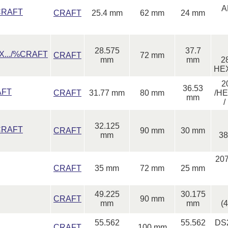
A
%CRAFT
CRAFT
25.4 mm
62 mm
24 mm
28.575
37.7
EX.../%CRAFT
CRAFT
72 mm
mm
mm
2
HEX
2
36.53
AFT
CRAFT
31.77 mm
80 mm
/HE
mm
/
32.125
%CRAFT
CRAFT
90 mm
30 mm
mm
38
20
CRAFT
35 mm
72 mm
25 mm
49.225
30.175
CRAFT
90 mm
mm
mm
(
55.562
55.562
DS
CRAFT
100 mm