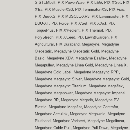
,
,
,
,
SISTEMbelt
PIX PowerWare
PIX L&G
PIX X'Set
PIX
,
,
,
,
X'tra
PIX Muscle-XS3
PIX Terminator-XS
PIX Fras
,
,
,
PIX Duo-XS
PIX MUSCLE-XR3
PIX Lawnmaster
PIX
,
,
,
,
DUO-XT
PIX Force
PIX X'Set
PIX X'Act
PIX
,
,
,
TorquePlus
PIX X'Pedient
PIX Thermal
PIX
,
,
,
PolyStrech
PIX X'Ceed
PIX Lawn&Garden
PIX
,
,
,
Agricultural
PIX Duraband
Megadyne
Megadyne
,
,
Oleostatic
Megadyne Oleostatic Gold
Megadyne
,
,
,
Basic
Megadyne XDV
Megadyne Esaflex
Megadyne
,
,
,
Megapulley
Megadyne Linea Gold
Megadyne Linea X
,
,
Megadyne Gold Label
Megadyne Megasync RPP
,
,
Megadyne Megasync Silver
Megadyne Megasync Gold
,
,
Megadyne Megasync Titanium
Megadyne Megaflex
,
,
Megadyne Megapower
Megadyne Megasync Imperial
,
,
Megadyne RR
Megadyne Megarib
Megadyne PV
,
,
,
Elastic
Megadyne Megaflat
Megadyne Contrafor
,
,
Megadyne Acculink
Megadyne Megaweld
Megadyne
,
,
,
Pluriband
Megadyne Varisect
Megadyne Megalinear
,
,
Megadyne Cable Pull
Megadyne Pull Down
Megadyne