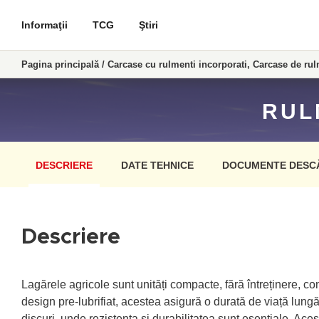
Informaţii
TCG
Ştiri
Pagina principală
/
Carcase cu rulmenti incorporati, Carcase de rul
RUL
DESCRIERE
DATE TEHNICE
DOCUMENTE DESC
Descriere
Lagărele agricole sunt unități compacte, fără întreținere, co
design pre-lubrifiat, acestea asigură o durată de viață lungă
discuri, unde rezistența și durabilitatea sunt esențiale. Aces