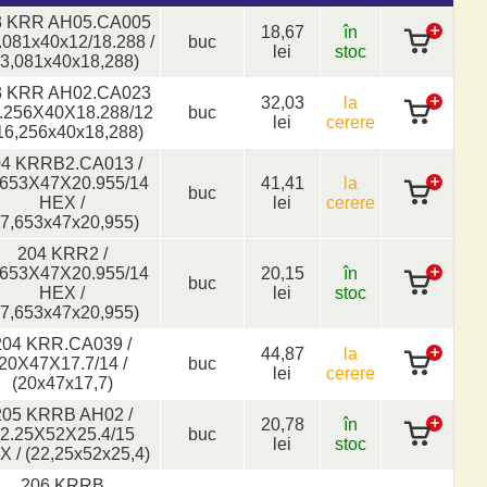
3 KRR AH05.CA005
18,67
în
3.081x40x12/18.288 /
buc
lei
stoc
13,081x40x18,288)
3 KRR AH02.CA023
32,03
la
6.256X40X18.288/12
buc
lei
cerere
(16,256x40x18,288)
04 KRRB2.CA013 /
.653X47X20.955/14
41,41
la
buc
HEX /
lei
cerere
17,653x47x20,955)
204 KRR2 /
.653X47X20.955/14
20,15
în
buc
HEX /
lei
stoc
17,653x47x20,955)
204 KRR.CA039 /
44,87
la
20X47X17.7/14 /
buc
lei
cerere
(20x47x17,7)
205 KRRB AH02 /
20,78
în
2.25X52X25.4/15
buc
lei
stoc
 / (22,25x52x25,4)
206 KRRB