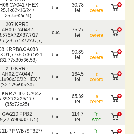
H06.CA041 / HEX
30,78
la
buc
25.4x62x16/24 /
lei
cerere
(25,4x62x24)
207 KRRB
AH09.CA043 /
75,27
la
buc
8.575X72X37.7/17
lei
cerere
 / (28,575x72x37,7)
08 KRRB8.CA038
90,85
la
X 31,77x80x36,5/21
buc
lei
cerere
 (31,77x80x36,53)
210 KRRB
AH02.CA044 /
164,5
la
buc
.1x90x30/22 HEX /
lei
cerere
(32,125x90x30)
7 KRR AH03.CA042
65,39
la
/ 35X72X25/17 /
buc
lei
cerere
(35x72x25)
GW210 PPB2
114,7
în
buc
49,225x90x30,175)
lei
stoc
211-PP WB /ST627/
în
buc
87,1 lei