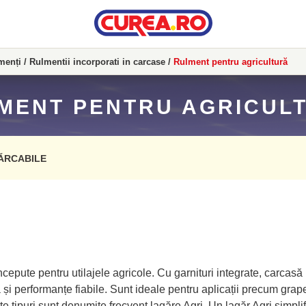
menți
/
Rulmentii incorporati in carcase
/
Rulment pentru agricultură
MENT PENTRU AGRICUL
ĂRCABILE
ncepute pentru utilajele agricole. Cu garnituri integrate, carcasă
 și performanțe fiabile. Sunt ideale pentru aplicații precum grap
te tipuri sunt denumite frecvent lagăre Agri. Un lagăr Agri simpli