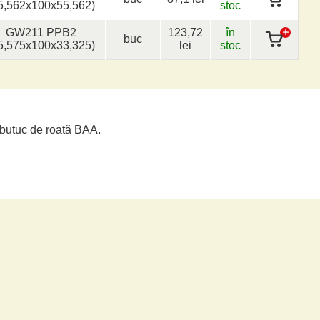
5,562x100x55,562)
stoc
GW211 PPB2
123,72
în
buc
5,575x100x33,325)
lei
stoc
u butuc de roată BAA.