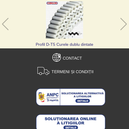
Profil D-T5 Curele dublu dintate
CONTACT
TERMENI ȘI CONDIȚII