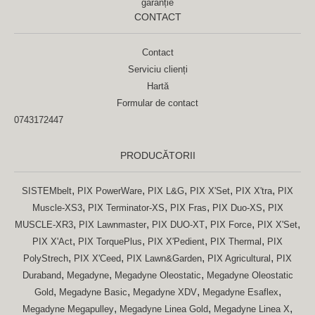
garanție
CONTACT
Contact
Serviciu clienți
Hartă
Formular de contact
0743172447
PRODUCĂTORII
,
,
,
,
,
SISTEMbelt
PIX PowerWare
PIX L&G
PIX X'Set
PIX X'tra
PIX
,
,
,
,
Muscle-XS3
PIX Terminator-XS
PIX Fras
PIX Duo-XS
PIX
,
,
,
,
,
MUSCLE-XR3
PIX Lawnmaster
PIX DUO-XT
PIX Force
PIX X'Set
,
,
,
,
PIX X'Act
PIX TorquePlus
PIX X'Pedient
PIX Thermal
PIX
,
,
,
,
PolyStrech
PIX X'Ceed
PIX Lawn&Garden
PIX Agricultural
PIX
,
,
,
Duraband
Megadyne
Megadyne Oleostatic
Megadyne Oleostatic
,
,
,
,
Gold
Megadyne Basic
Megadyne XDV
Megadyne Esaflex
,
,
,
Megadyne Megapulley
Megadyne Linea Gold
Megadyne Linea X