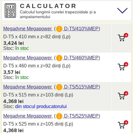
CALCULATOR
Calculul lungimii curelei trapezoidale și a
ampatamentului
Megadyne Megapower
(
D-T5/410%MEP
)
D-T5 x 410 mm
x z=82 dinți
(Lp)
3,424 lei
Stoc:
în stoc
Megadyne Megapower
(
D-T5/460%MEP
)
D-T5 x 460 mm
x z=92 dinți
(Lp)
3,57 lei
Stoc:
în stoc
Megadyne Megapower
(
D-T5/515%MEP
)
D-T5 x 515 mm
x z=103 dinți
(Lp)
4,368 lei
Stoc:
din stocul producatorului
Megadyne Megapower
(
D-T5/525%MEP
)
D-T5 x 525 mm
x z=105 dinți
(Lp)
4,368 lei