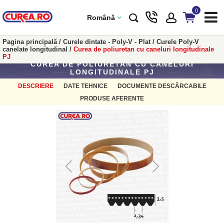
0
Română
Pagina principală
/
Curele dintate - Poly-V - Plat
/
Curele Poly-V
canelate longitudinal
/
Curea de poliuretan cu caneluri longitudinale
PJ
CUREA DE POLIURETAN CU CANELURI
LONGITUDINALE PJ
DESCRIERE
DATE TEHNICE
DOCUMENTE DESCĂRCABILE
PRODUSE AFERENTE