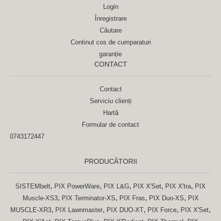
Login
Înregistrare
Căutare
Continut cos de cumparaturi
garanție
CONTACT
Contact
Serviciu clienți
Hartă
Formular de contact
0743172447
PRODUCĂTORII
,
,
,
,
,
SISTEMbelt
PIX PowerWare
PIX L&G
PIX X'Set
PIX X'tra
PIX
,
,
,
,
Muscle-XS3
PIX Terminator-XS
PIX Fras
PIX Duo-XS
PIX
,
,
,
,
,
MUSCLE-XR3
PIX Lawnmaster
PIX DUO-XT
PIX Force
PIX X'Set