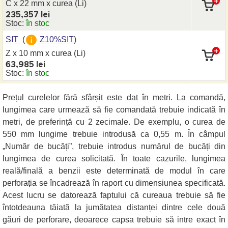
C x 22 mm
x curea
(Li)
235,357 lei
Stoc:
în stoc
SIT
(
Z10%SIT
)
Z x 10 mm
x curea
(Li)
63,985 lei
Stoc:
în stoc
Prețul curelelor fără sfârșit este dat în metri. La comandă,
lungimea care urmează să fie comandată trebuie indicată în
metri, de preferință cu 2 zecimale. De exemplu, o curea de
550 mm lungime trebuie introdusă ca 0,55 m. În câmpul
„Număr de bucăți”, trebuie introdus numărul de bucăți din
lungimea de curea solicitată. În toate cazurile, lungimea
reală/finală a benzii este determinată de modul în care
perforația se încadrează în raport cu dimensiunea specificată.
Acest lucru se datorează faptului că cureaua trebuie să fie
întotdeauna tăiată la jumătatea distanței dintre cele două
găuri de perforare, deoarece capsa trebuie să intre exact în