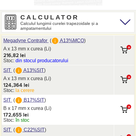
CALCULATOR
Calculul lungimii curelei trapezoidale și a
ampatamentului
Megadyne Contrafor
(
A13%MCO
)
A x 13 mm
x curea
(Li)
216,82 lei
Stoc:
din stocul producatorului
SIT
(
A13%SIT
)
A x 13 mm
x curea
(Li)
124,364 lei
Stoc:
la cerere
SIT
(
B17%SIT
)
B x 17 mm
x curea
(Li)
172,655 lei
Stoc:
în stoc
SIT
(
C22%SIT
)