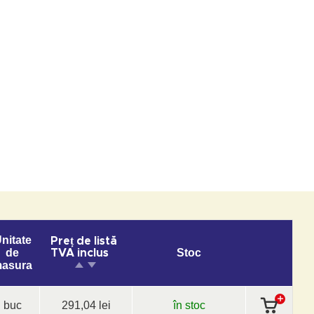
nitate
Preț de listă
de
Stoc
TVA inclus
asura
buc
291,04 lei
în stoc