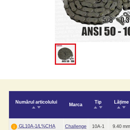
Numărul articolului
Tip
Lățime
Marca
GL10A-1/L%CHA
Challenge
10A-1
9.40 m