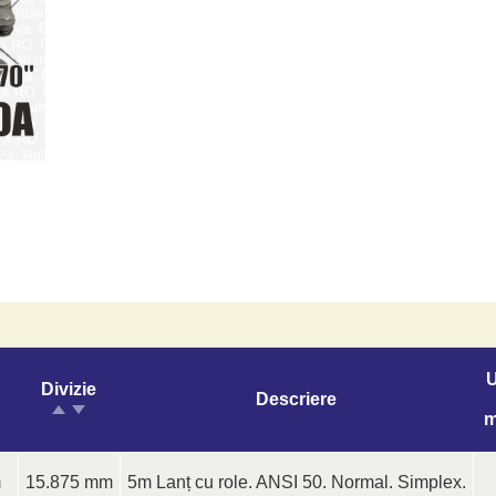
U
Divizie
Descriere
m
m
15.875 mm
5m Lanț cu role. ANSI 50. Normal. Simplex.