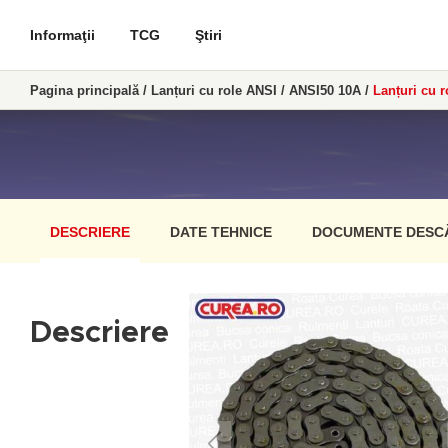
Informaţii
TCG
Ştiri
Pagina principală
/
Lanțuri cu role ANSI
/
ANSI50 10A
/
Lanțuri cu r
DESCRIERE
DATE TEHNICE
DOCUMENTE DESC
Descriere