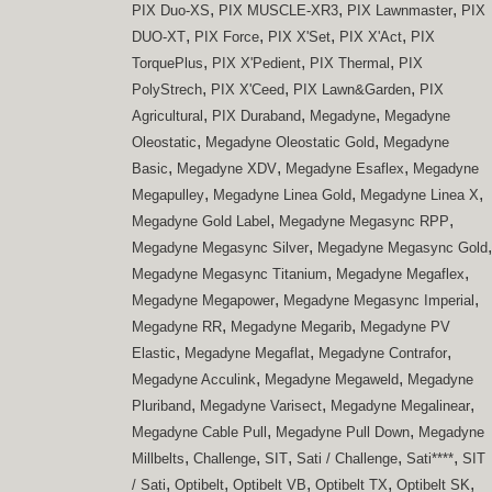
,
,
,
PIX Duo-XS
PIX MUSCLE-XR3
PIX Lawnmaster
PIX
,
,
,
,
DUO-XT
PIX Force
PIX X'Set
PIX X'Act
PIX
,
,
,
TorquePlus
PIX X'Pedient
PIX Thermal
PIX
,
,
,
PolyStrech
PIX X'Ceed
PIX Lawn&Garden
PIX
,
,
,
Agricultural
PIX Duraband
Megadyne
Megadyne
,
,
Oleostatic
Megadyne Oleostatic Gold
Megadyne
,
,
,
Basic
Megadyne XDV
Megadyne Esaflex
Megadyne
,
,
,
Megapulley
Megadyne Linea Gold
Megadyne Linea X
,
,
Megadyne Gold Label
Megadyne Megasync RPP
,
,
Megadyne Megasync Silver
Megadyne Megasync Gold
,
,
Megadyne Megasync Titanium
Megadyne Megaflex
,
,
Megadyne Megapower
Megadyne Megasync Imperial
,
,
Megadyne RR
Megadyne Megarib
Megadyne PV
,
,
,
Elastic
Megadyne Megaflat
Megadyne Contrafor
,
,
Megadyne Acculink
Megadyne Megaweld
Megadyne
,
,
,
Pluriband
Megadyne Varisect
Megadyne Megalinear
,
,
Megadyne Cable Pull
Megadyne Pull Down
Megadyne
,
,
,
,
,
Millbelts
Challenge
SIT
Sati / Challenge
Sati****
SIT
,
,
,
,
,
/ Sati
Optibelt
Optibelt VB
Optibelt TX
Optibelt SK