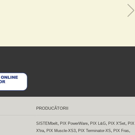
PRODUCĂTORII
,
,
,
,
SISTEMbelt
PIX PowerWare
PIX L&G
PIX X'Set
PIX
,
,
,
,
X'tra
PIX Muscle-XS3
PIX Terminator-XS
PIX Fras