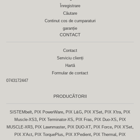
Înregistrare
Căutare
Continut cos de cumparaturi
garanție
CONTACT
Contact
Serviciu clienți
Hartă
Formular de contact
0743172447
PRODUCĂTORII
,
,
,
,
,
SISTEMbelt
PIX PowerWare
PIX L&G
PIX X'Set
PIX X'tra
PIX
,
,
,
,
Muscle-XS3
PIX Terminator-XS
PIX Fras
PIX Duo-XS
PIX
,
,
,
,
,
MUSCLE-XR3
PIX Lawnmaster
PIX DUO-XT
PIX Force
PIX X'Set
,
,
,
,
PIX X'Act
PIX TorquePlus
PIX X'Pedient
PIX Thermal
PIX