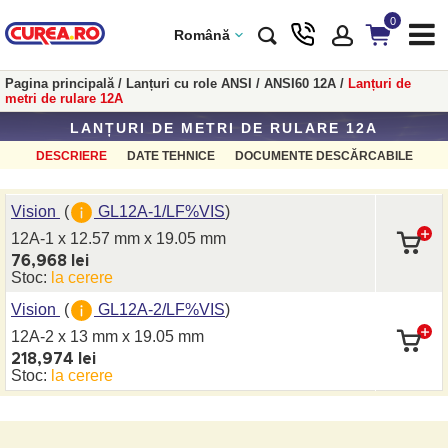
0
Română
Pagina principală
/
Lanțuri cu role ANSI
/
ANSI60 12A
/
Lanțuri de
metri de rulare 12A
LANȚURI DE METRI DE RULARE 12A
DESCRIERE
DATE TEHNICE
DOCUMENTE DESCĂRCABILE
Vision
(
GL12A-1/LF%VIS
)
12A-1 x 12.57 mm
x 19.05 mm
76,968 lei
Stoc:
la cerere
Vision
(
GL12A-2/LF%VIS
)
12A-2 x 13 mm
x 19.05 mm
218,974 lei
Stoc:
la cerere