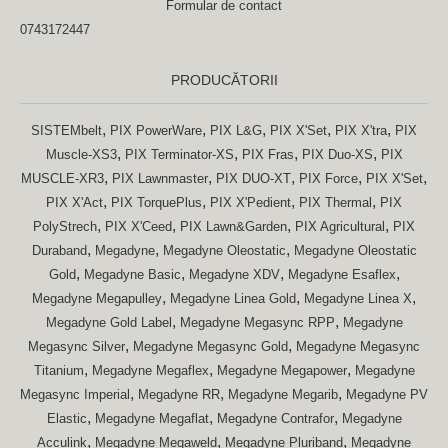
Formular de contact
0743172447
PRODUCĂTORII
,
,
,
,
,
SISTEMbelt
PIX PowerWare
PIX L&G
PIX X'Set
PIX X'tra
PIX
,
,
,
,
Muscle-XS3
PIX Terminator-XS
PIX Fras
PIX Duo-XS
PIX
,
,
,
,
,
MUSCLE-XR3
PIX Lawnmaster
PIX DUO-XT
PIX Force
PIX X'Set
,
,
,
,
PIX X'Act
PIX TorquePlus
PIX X'Pedient
PIX Thermal
PIX
,
,
,
,
PolyStrech
PIX X'Ceed
PIX Lawn&Garden
PIX Agricultural
PIX
,
,
,
Duraband
Megadyne
Megadyne Oleostatic
Megadyne Oleostatic
,
,
,
,
Gold
Megadyne Basic
Megadyne XDV
Megadyne Esaflex
,
,
,
Megadyne Megapulley
Megadyne Linea Gold
Megadyne Linea X
,
,
Megadyne Gold Label
Megadyne Megasync RPP
Megadyne
,
,
Megasync Silver
Megadyne Megasync Gold
Megadyne Megasync
,
,
,
Titanium
Megadyne Megaflex
Megadyne Megapower
Megadyne
,
,
,
Megasync Imperial
Megadyne RR
Megadyne Megarib
Megadyne PV
,
,
,
Elastic
Megadyne Megaflat
Megadyne Contrafor
Megadyne
,
,
,
Acculink
Megadyne Megaweld
Megadyne Pluriband
Megadyne