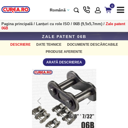
0
Română
Pagina principală
/
Lanțuri cu role ISO
/
06B (9,5x5,7mm)
/
Zale patent
06B
ZALE PATENT 06B
DESCRIERE
DATE TEHNICE
DOCUMENTE DESCĂRCABILE
PRODUSE AFERENTE
ARATĂ DESCRIEREA