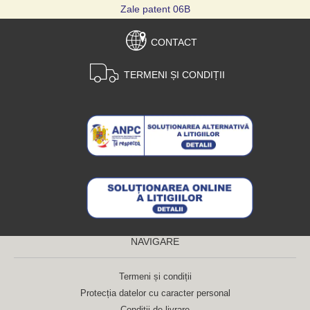
Zale patent 06B
CONTACT
TERMENI ȘI CONDIȚII
NAVIGARE
Termeni și condiții
Protecția datelor cu caracter personal
Condiții de livrare