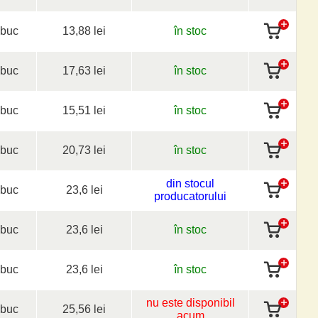
buc
13,88 lei
în stoc
buc
17,63 lei
în stoc
buc
15,51 lei
în stoc
buc
20,73 lei
în stoc
din stocul
buc
23,6 lei
producatorului
buc
23,6 lei
în stoc
buc
23,6 lei
în stoc
nu este disponibil
buc
25,56 lei
acum