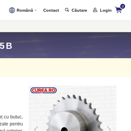
0
Română
Contact
Căutare
Login
05B
nț cu butuc,
izate pentru
ul exterior.