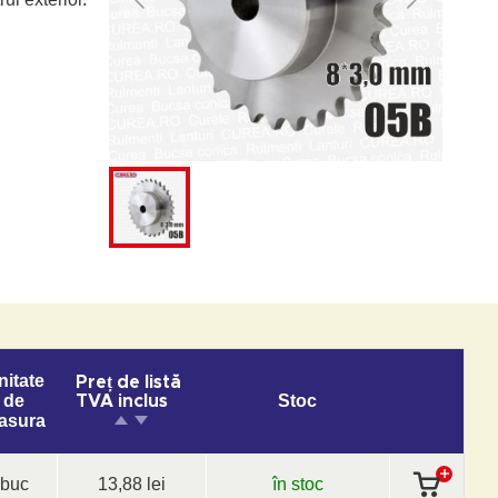
nitate
Preț de listă
de
Stoc
TVA inclus
asura
buc
13,88 lei
în stoc