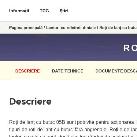
Informaţii
TCG
Ştiri
Pagina principală
/
Lanturi cu role/roti dintate
/
Roți de lanț cu butu
RO
DESCRIERE
DATE TEHNICE
DOCUMENTE DESC
Descriere
Roți de lanț cu butuc 05B sunt potrivite pentru acționarea l
tipuri de roți de lanț cu butuc fără angrenaje. Roțile de lan
lanțuri cu role cu unul, două sau trei rânduri de același tip. 