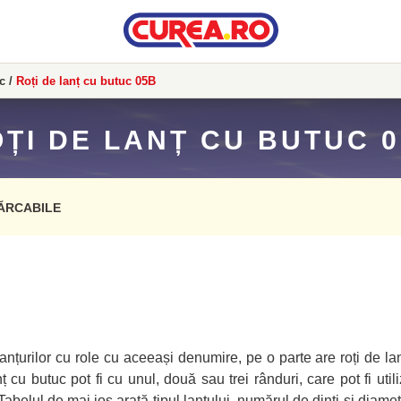
c
/
Roți de lanț cu butuc 05B
ȚI DE LANȚ CU BUTUC 
ĂRCABILE
anțurilor cu role cu aceeași denumire, pe o parte are roți de la
ț cu butuc pot fi cu unul, două sau trei rânduri, care pot fi util
Tabelul de mai jos arată tipul lanțului, numărul de dinți și diametr