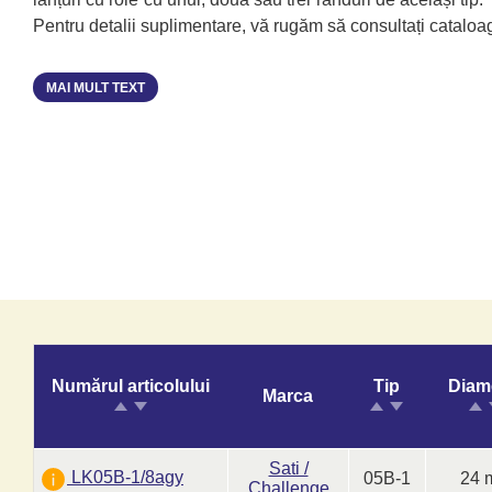
Pentru detalii suplimentare, vă rugăm să consultați cataloa
MAI MULT TEXT
Numărul articolului
Tip
Diam
Marca
Sati /
LK05B-1/8agy
05B-1
24 
Challenge