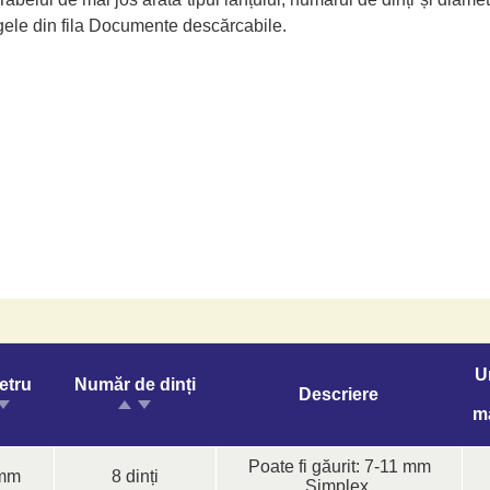
gele din fila Documente descărcabile.
U
etru
Număr de dinți
Descriere
m
Poate fi găurit: 7-11 mm
mm
8 dinți
Simplex.