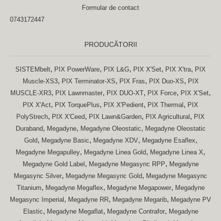
Formular de contact
0743172447
PRODUCĂTORII
,
,
,
,
,
SISTEMbelt
PIX PowerWare
PIX L&G
PIX X'Set
PIX X'tra
PIX
,
,
,
,
Muscle-XS3
PIX Terminator-XS
PIX Fras
PIX Duo-XS
PIX
,
,
,
,
,
MUSCLE-XR3
PIX Lawnmaster
PIX DUO-XT
PIX Force
PIX X'Set
,
,
,
,
PIX X'Act
PIX TorquePlus
PIX X'Pedient
PIX Thermal
PIX
,
,
,
,
PolyStrech
PIX X'Ceed
PIX Lawn&Garden
PIX Agricultural
PIX
,
,
,
Duraband
Megadyne
Megadyne Oleostatic
Megadyne Oleostatic
,
,
,
,
Gold
Megadyne Basic
Megadyne XDV
Megadyne Esaflex
,
,
,
Megadyne Megapulley
Megadyne Linea Gold
Megadyne Linea X
,
,
Megadyne Gold Label
Megadyne Megasync RPP
Megadyne
,
,
Megasync Silver
Megadyne Megasync Gold
Megadyne Megasync
,
,
,
Titanium
Megadyne Megaflex
Megadyne Megapower
Megadyne
,
,
,
Megasync Imperial
Megadyne RR
Megadyne Megarib
Megadyne PV
,
,
,
Elastic
Megadyne Megaflat
Megadyne Contrafor
Megadyne