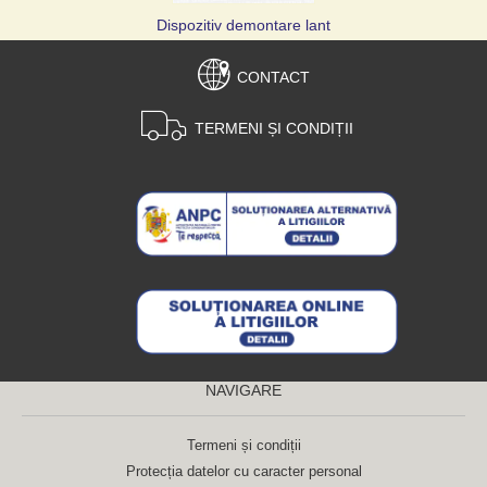
Dispozitiv demontare lant
CONTACT
TERMENI ȘI CONDIȚII
NAVIGARE
Termeni și condiții
Protecția datelor cu caracter personal