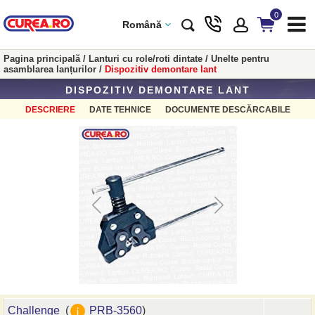
0
Română
Pagina principală
/
Lanturi cu role/roti dintate
/
Unelte pentru
asamblarea lanțurilor
/
Dispozitiv demontare lant
DISPOZITIV DEMONTARE LANT
DESCRIERE
DATE TEHNICE
DOCUMENTE DESCĂRCABILE
Challenge
(
PRB-3560
)