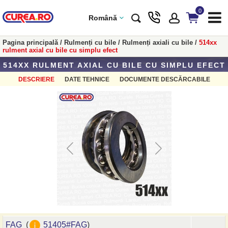
0
Română
Pagina principală
/
Rulmenți cu bile
/
Rulmenți axiali cu bile
/
514xx
rulment axial cu bile cu simplu efect
514XX RULMENT AXIAL CU BILE CU SIMPLU EFECT
DESCRIERE
DATE TEHNICE
DOCUMENTE DESCĂRCABILE
FAG
(
51405#FAG
)