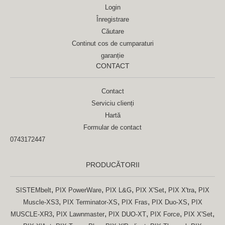
Login
Înregistrare
Căutare
Continut cos de cumparaturi
garanție
CONTACT
Contact
Serviciu clienți
Hartă
Formular de contact
0743172447
PRODUCĂTORII
,
,
,
,
,
SISTEMbelt
PIX PowerWare
PIX L&G
PIX X'Set
PIX X'tra
PIX
,
,
,
,
Muscle-XS3
PIX Terminator-XS
PIX Fras
PIX Duo-XS
PIX
,
,
,
,
,
MUSCLE-XR3
PIX Lawnmaster
PIX DUO-XT
PIX Force
PIX X'Set