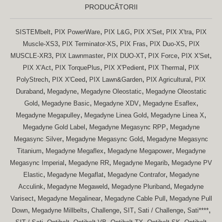
PRODUCĂTORII
,
,
,
,
,
SISTEMbelt
PIX PowerWare
PIX L&G
PIX X'Set
PIX X'tra
PIX
,
,
,
,
Muscle-XS3
PIX Terminator-XS
PIX Fras
PIX Duo-XS
PIX
,
,
,
,
,
MUSCLE-XR3
PIX Lawnmaster
PIX DUO-XT
PIX Force
PIX X'Set
,
,
,
,
PIX X'Act
PIX TorquePlus
PIX X'Pedient
PIX Thermal
PIX
,
,
,
,
PolyStrech
PIX X'Ceed
PIX Lawn&Garden
PIX Agricultural
PIX
,
,
,
Duraband
Megadyne
Megadyne Oleostatic
Megadyne Oleostatic
,
,
,
,
Gold
Megadyne Basic
Megadyne XDV
Megadyne Esaflex
,
,
,
Megadyne Megapulley
Megadyne Linea Gold
Megadyne Linea X
,
,
Megadyne Gold Label
Megadyne Megasync RPP
Megadyne
,
,
Megasync Silver
Megadyne Megasync Gold
Megadyne Megasync
,
,
,
Titanium
Megadyne Megaflex
Megadyne Megapower
Megadyne
,
,
,
Megasync Imperial
Megadyne RR
Megadyne Megarib
Megadyne PV
,
,
,
Elastic
Megadyne Megaflat
Megadyne Contrafor
Megadyne
,
,
,
Acculink
Megadyne Megaweld
Megadyne Pluriband
Megadyne
,
,
,
Varisect
Megadyne Megalinear
Megadyne Cable Pull
Megadyne Pull
,
,
,
,
,
,
Down
Megadyne Millbelts
Challenge
SIT
Sati / Challenge
Sati****
,
,
,
,
,