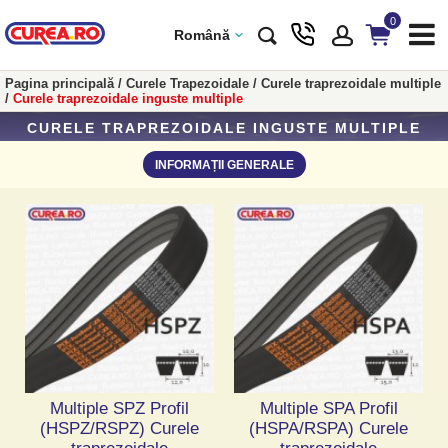
0
Română
Pagina principală
/
Curele Trapezoidale
/
Curele traprezoidale multiple
/
Curele traprezoidale inguste multiple
CURELE TRAPREZOIDALE INGUSTE MULTIPLE
INFORMAȚII GENERALE
Multiple SPZ Profil
Multiple SPA Profil
(HSPZ/RSPZ) Curele
(HSPA/RSPA) Curele