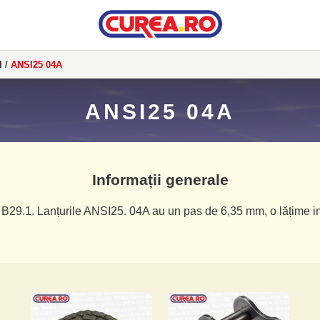
I
/
ANSI25 04A
ANSI25 04A
Informații generale
 B29.1. Lanțurile ANSI25. 04A au un pas de 6,35 mm, o lățime in