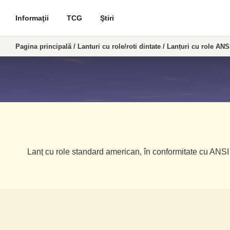
Informaţii
TCG
Ştiri
Pagina principală
/
Lanturi cu role/roti dintate
/
Lanțuri cu role ANS
Lanț cu role standard american, în conformitate cu ANSI