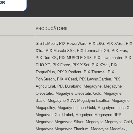
PRODUCĂTORII
,
,
,
,
SISTEMbelt
PIX PowerWare
PIX L&G
PIX X'Set
PIX
,
,
,
,
X'tra
PIX Muscle-XS3
PIX Terminator-XS
PIX Fras
,
,
,
PIX Duo-XS
PIX MUSCLE-XR3
PIX Lawnmaster
PIX
,
,
,
,
DUO-XT
PIX Force
PIX X'Set
PIX X'Act
PIX
,
,
,
TorquePlus
PIX X'Pedient
PIX Thermal
PIX
,
,
,
PolyStrech
PIX X'Ceed
PIX Lawn&Garden
PIX
,
,
,
Agricultural
PIX Duraband
Megadyne
Megadyne
,
,
Oleostatic
Megadyne Oleostatic Gold
Megadyne
,
,
,
Basic
Megadyne XDV
Megadyne Esaflex
Megadyne
,
,
,
Megapulley
Megadyne Linea Gold
Megadyne Linea X
,
,
Megadyne Gold Label
Megadyne Megasync RPP
,
,
Megadyne Megasync Silver
Megadyne Megasync Gold
,
,
Megadyne Megasync Titanium
Megadyne Megaflex