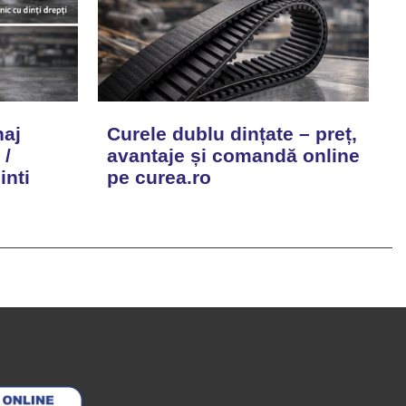
naj
Curele dublu dințate – preț,
 /
avantaje și comandă online
inti
pe curea.ro