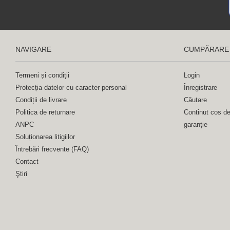
NAVIGARE
CUMPĂRARE
Termeni și condiții
Login
Protecția datelor cu caracter personal
Înregistrare
Condiții de livrare
Căutare
Politica de returnare
Continut cos d
ANPC
garanție
Soluționarea litigiilor
Întrebări frecvente (FAQ)
Contact
Ştiri