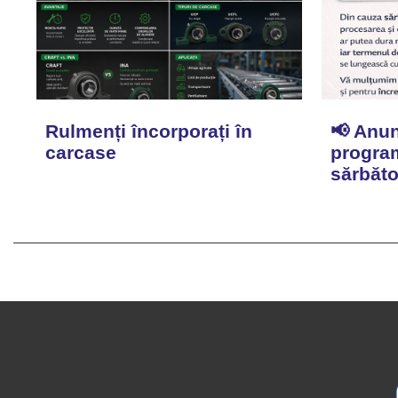
Rulmenți încorporați în
📢 Anun
carcase
program
sărbăto