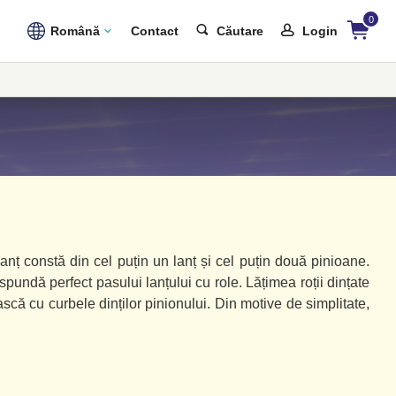
0
Română
Contact
Căutare
Login
 lanț constă din cel puțin un lanț și cel puțin două pinioane.
spundă perfect pasului lanțului cu role. Lățimea roții dințate
ască cu curbele dinților pinionului. Din motive de simplitate,