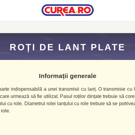
ROȚI DE LANT PLATE
Informații generale
o parte indispensabilă a unei transmisii cu lanț. O transmisie cu
are urmează să fie utilizat. Pasul roților dințate trebuie să core
ui cu role. Diametrul rolei lanțului cu role trebuie să se potrive
 role.