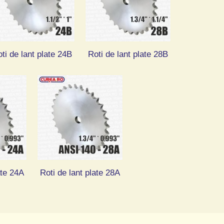
ti de lant plate 24B
Roti de lant plate 28B
ate 24A
Roti de lant plate 28A