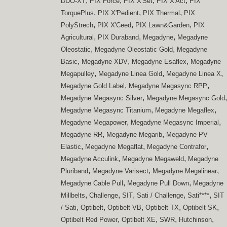
,
,
,
,
DUO-XT
PIX Force
PIX X'Set
PIX X'Act
PIX
,
,
,
TorquePlus
PIX X'Pedient
PIX Thermal
PIX
,
,
,
PolyStrech
PIX X'Ceed
PIX Lawn&Garden
PIX
,
,
,
Agricultural
PIX Duraband
Megadyne
Megadyne
,
,
Oleostatic
Megadyne Oleostatic Gold
Megadyne
,
,
,
Basic
Megadyne XDV
Megadyne Esaflex
Megadyne
,
,
,
Megapulley
Megadyne Linea Gold
Megadyne Linea X
,
,
Megadyne Gold Label
Megadyne Megasync RPP
,
,
Megadyne Megasync Silver
Megadyne Megasync Gold
,
,
Megadyne Megasync Titanium
Megadyne Megaflex
,
,
Megadyne Megapower
Megadyne Megasync Imperial
,
,
Megadyne RR
Megadyne Megarib
Megadyne PV
,
,
,
Elastic
Megadyne Megaflat
Megadyne Contrafor
,
,
Megadyne Acculink
Megadyne Megaweld
Megadyne
,
,
,
Pluriband
Megadyne Varisect
Megadyne Megalinear
,
,
Megadyne Cable Pull
Megadyne Pull Down
Megadyne
,
,
,
,
,
Millbelts
Challenge
SIT
Sati / Challenge
Sati****
SIT
,
,
,
,
,
/ Sati
Optibelt
Optibelt VB
Optibelt TX
Optibelt SK
,
,
,
,
Optibelt Red Power
Optibelt XE
SWR
Hutchinson