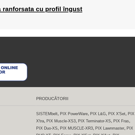
ranforsata cu profil îngust
PRODUCĂTORII
,
,
,
,
SISTEMbelt
PIX PowerWare
PIX L&G
PIX X'Set
PIX
,
,
,
,
X'tra
PIX Muscle-XS3
PIX Terminator-XS
PIX Fras
,
,
,
PIX Duo-XS
PIX MUSCLE-XR3
PIX Lawnmaster
PIX