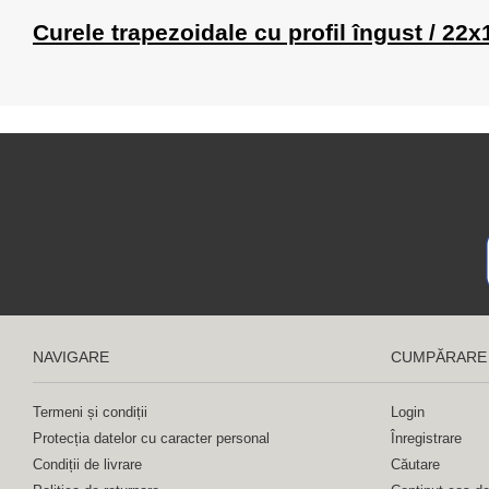
Curele trapezoidale cu profil îngust / 22
NAVIGARE
CUMPĂRARE
Termeni și condiții
Login
Protecția datelor cu caracter personal
Înregistrare
Condiții de livrare
Căutare