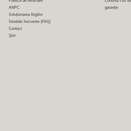
Politica de returnare
Continut cos d
ANPC
garanție
Soluționarea litigiilor
Întrebări frecvente (FAQ)
Contact
Ştiri