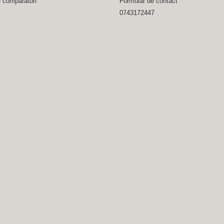
e cumparaturi
Formular de contact
0743172447