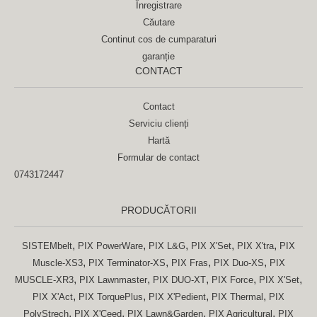
Înregistrare
Căutare
Continut cos de cumparaturi
garanție
CONTACT
Contact
Serviciu clienți
Hartă
Formular de contact
0743172447
PRODUCĂTORII
,
,
,
,
,
SISTEMbelt
PIX PowerWare
PIX L&G
PIX X'Set
PIX X'tra
PIX
,
,
,
,
Muscle-XS3
PIX Terminator-XS
PIX Fras
PIX Duo-XS
PIX
,
,
,
,
,
MUSCLE-XR3
PIX Lawnmaster
PIX DUO-XT
PIX Force
PIX X'Set
,
,
,
,
PIX X'Act
PIX TorquePlus
PIX X'Pedient
PIX Thermal
PIX
,
,
,
,
PolyStrech
PIX X'Ceed
PIX Lawn&Garden
PIX Agricultural
PIX