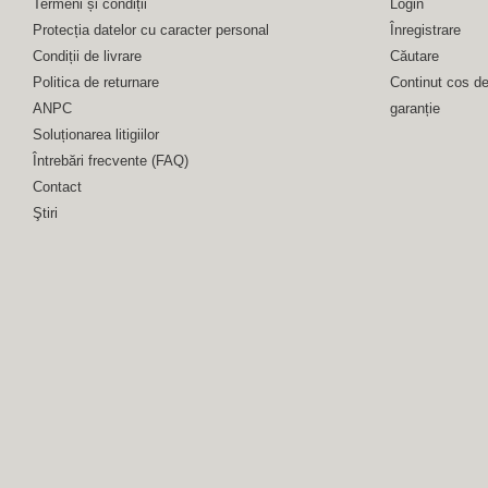
Termeni și condiții
Login
Protecția datelor cu caracter personal
Înregistrare
Condiții de livrare
Căutare
Politica de returnare
Continut cos d
ANPC
garanție
Soluționarea litigiilor
Întrebări frecvente (FAQ)
Contact
Ştiri