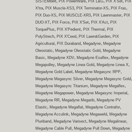
,
,
,
,
SISTEMbelt
PIX PowerWare
PIX L&G
PIX X'Set
PIX
,
,
,
,
X'tra
PIX Muscle-XS3
PIX Terminator-XS
PIX Fras
,
,
,
PIX Duo-XS
PIX MUSCLE-XR3
PIX Lawnmaster
PIX
,
,
,
,
DUO-XT
PIX Force
PIX X'Set
PIX X'Act
PIX
,
,
,
TorquePlus
PIX X'Pedient
PIX Thermal
PIX
,
,
,
PolyStrech
PIX X'Ceed
PIX Lawn&Garden
PIX
,
,
,
Agricultural
PIX Duraband
Megadyne
Megadyne
,
,
Oleostatic
Megadyne Oleostatic Gold
Megadyne
,
,
,
Basic
Megadyne XDV
Megadyne Esaflex
Megadyne
,
,
,
Megapulley
Megadyne Linea Gold
Megadyne Linea X
,
,
Megadyne Gold Label
Megadyne Megasync RPP
,
,
Megadyne Megasync Silver
Megadyne Megasync Gold
,
,
Megadyne Megasync Titanium
Megadyne Megaflex
,
,
Megadyne Megapower
Megadyne Megasync Imperial
,
,
Megadyne RR
Megadyne Megarib
Megadyne PV
,
,
,
Elastic
Megadyne Megaflat
Megadyne Contrafor
,
,
Megadyne Acculink
Megadyne Megaweld
Megadyne
,
,
,
Pluriband
Megadyne Varisect
Megadyne Megalinear
,
,
Megadyne Cable Pull
Megadyne Pull Down
Megadyne