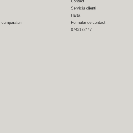
Contact
Serviciu clienți
Hartă
e cumparaturi
Formular de contact
0743172447