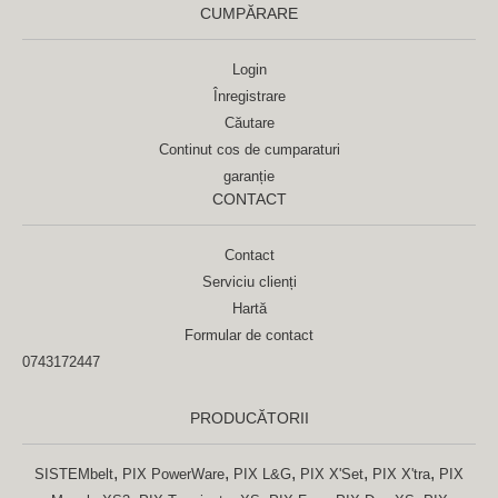
CUMPĂRARE
Login
Înregistrare
Căutare
Continut cos de cumparaturi
garanție
CONTACT
Contact
Serviciu clienți
Hartă
Formular de contact
0743172447
PRODUCĂTORII
,
,
,
,
,
SISTEMbelt
PIX PowerWare
PIX L&G
PIX X'Set
PIX X'tra
PIX