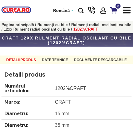
0
Română
Pagina principală
/
Rulmenți cu bile
/
Rulmenți radiali oscilanți cu bile
/
12xx Rulment radial oscilant cu bile
/
1202%CRAFT
CRAFT 12XX RULMENT RADIAL OSCILANT CU BILE
(1202%CRAFT)
DETALII PRODUS
DATE TEHNICE
DOCUMENTE DESCĂRCABILE
Detalii produs
Numărul
1202%CRAFT
articolului:
CRAFT
Marca:
15 mm
Diametru:
35 mm
Diametru: