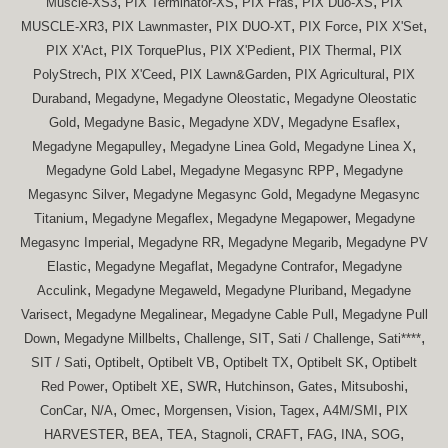
,
,
,
,
Muscle-XS3
PIX Terminator-XS
PIX Fras
PIX Duo-XS
PIX
,
,
,
,
,
MUSCLE-XR3
PIX Lawnmaster
PIX DUO-XT
PIX Force
PIX X'Set
,
,
,
,
PIX X'Act
PIX TorquePlus
PIX X'Pedient
PIX Thermal
PIX
,
,
,
,
PolyStrech
PIX X'Ceed
PIX Lawn&Garden
PIX Agricultural
PIX
,
,
,
Duraband
Megadyne
Megadyne Oleostatic
Megadyne Oleostatic
,
,
,
,
Gold
Megadyne Basic
Megadyne XDV
Megadyne Esaflex
,
,
,
Megadyne Megapulley
Megadyne Linea Gold
Megadyne Linea X
,
,
Megadyne Gold Label
Megadyne Megasync RPP
Megadyne
,
,
Megasync Silver
Megadyne Megasync Gold
Megadyne Megasync
,
,
,
Titanium
Megadyne Megaflex
Megadyne Megapower
Megadyne
,
,
,
Megasync Imperial
Megadyne RR
Megadyne Megarib
Megadyne PV
,
,
,
Elastic
Megadyne Megaflat
Megadyne Contrafor
Megadyne
,
,
,
Acculink
Megadyne Megaweld
Megadyne Pluriband
Megadyne
,
,
,
Varisect
Megadyne Megalinear
Megadyne Cable Pull
Megadyne Pull
,
,
,
,
,
,
Down
Megadyne Millbelts
Challenge
SIT
Sati / Challenge
Sati****
,
,
,
,
,
SIT / Sati
Optibelt
Optibelt VB
Optibelt TX
Optibelt SK
Optibelt
,
,
,
,
,
,
Red Power
Optibelt XE
SWR
Hutchinson
Gates
Mitsuboshi
,
,
,
,
,
,
,
ConCar
N/A
Omec
Morgensen
Vision
Tagex
A4M/SMI
PIX
,
,
,
,
,
,
,
,
HARVESTER
BEA
TEA
Stagnoli
CRAFT
FAG
INA
SOG