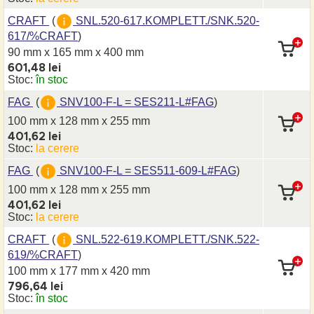
CRAFT
(
SNL.520-617.KOMPLETT./SNK.520-
617/%CRAFT
)
90 mm x 165 mm
x 400 mm
601,48 lei
Stoc:
în stoc
FAG
(
SNV100-F-L = SES211-L#FAG
)
100 mm x 128 mm
x 255 mm
401,62 lei
Stoc:
la cerere
FAG
(
SNV100-F-L = SES511-609-L#FAG
)
100 mm x 128 mm
x 255 mm
401,62 lei
Stoc:
la cerere
CRAFT
(
SNL.522-619.KOMPLETT./SNK.522-
619/%CRAFT
)
100 mm x 177 mm
x 420 mm
796,64 lei
Stoc:
în stoc