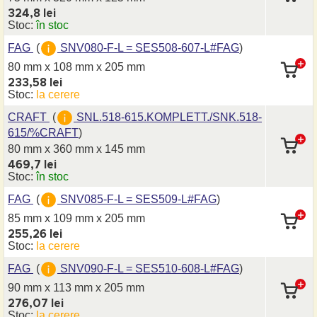
324,8 lei
Stoc:
în stoc
FAG
(
SNV080-F-L = SES508-607-L#FAG
)
80 mm x 108 mm
x 205 mm
233,58 lei
Stoc:
la cerere
CRAFT
(
SNL.518-615.KOMPLETT./SNK.518-
615/%CRAFT
)
80 mm x 360 mm
x 145 mm
469,7 lei
Stoc:
în stoc
FAG
(
SNV085-F-L = SES509-L#FAG
)
85 mm x 109 mm
x 205 mm
255,26 lei
Stoc:
la cerere
FAG
(
SNV090-F-L = SES510-608-L#FAG
)
90 mm x 113 mm
x 205 mm
276,07 lei
Stoc:
la cerere