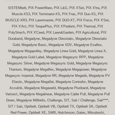
,
,
,
,
,
SISTEMbelt
PIX PowerWare
PIX L&G
PIX X'Set
PIX X'tra
PIX
,
,
,
,
Muscle-XS3
PIX Terminator-XS
PIX Fras
PIX Duo-XS
PIX
,
,
,
,
,
MUSCLE-XR3
PIX Lawnmaster
PIX DUO-XT
PIX Force
PIX X'Set
,
,
,
,
PIX X'Act
PIX TorquePlus
PIX X'Pedient
PIX Thermal
PIX
,
,
,
,
PolyStrech
PIX X'Ceed
PIX Lawn&Garden
PIX Agricultural
PIX
,
,
,
Duraband
Megadyne
Megadyne Oleostatic
Megadyne Oleostatic
,
,
,
,
Gold
Megadyne Basic
Megadyne XDV
Megadyne Esaflex
,
,
,
Megadyne Megapulley
Megadyne Linea Gold
Megadyne Linea X
,
,
Megadyne Gold Label
Megadyne Megasync RPP
Megadyne
,
,
Megasync Silver
Megadyne Megasync Gold
Megadyne Megasync
,
,
,
Titanium
Megadyne Megaflex
Megadyne Megapower
Megadyne
,
,
,
Megasync Imperial
Megadyne RR
Megadyne Megarib
Megadyne PV
,
,
,
Elastic
Megadyne Megaflat
Megadyne Contrafor
Megadyne
,
,
,
Acculink
Megadyne Megaweld
Megadyne Pluriband
Megadyne
,
,
,
Varisect
Megadyne Megalinear
Megadyne Cable Pull
Megadyne Pull
,
,
,
,
,
,
Down
Megadyne Millbelts
Challenge
SIT
Sati / Challenge
Sati****
,
,
,
,
,
SIT / Sati
Optibelt
Optibelt VB
Optibelt TX
Optibelt SK
Optibelt
,
,
,
,
,
,
Red Power
Optibelt XE
SWR
Hutchinson
Gates
Mitsuboshi