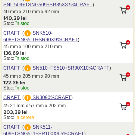
SNL.509+TSNG509+SR85X3.5%CRAFT
)
40 mm x 210 mm
x 92 mm
140,29 lei
Stoc:
în stoc
CRAFT
(
SNK510-
608+TSNG510+SR90X9%CRAFT
)
45 mm x 100 mm
x 210 mm
136,69 lei
Stoc:
în stoc
CRAFT
(
SN510+FS510+SR90X10%CRAFT
)
45 mm x 205 mm
x 90 mm
122,36 lei
Stoc:
în stoc
CRAFT
(
SN3090%CRAFT
)
45.21 mm x 57 mm
x 203 mm
203,39 lei
Stoc:
la cerere
CRAFT
(
SNK511-
609+TSNG511+SR100X9.5%CRAFT
)