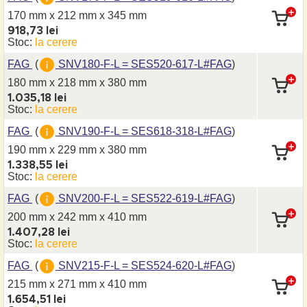
170 mm x 212 mm
x 345 mm
918,73 lei
Stoc:
la cerere
FAG
(
SNV180-F-L = SES520-617-L#FAG
)
180 mm x 218 mm
x 380 mm
1.035,18 lei
Stoc:
la cerere
FAG
(
SNV190-F-L = SES618-318-L#FAG
)
190 mm x 229 mm
x 380 mm
1.338,55 lei
Stoc:
la cerere
FAG
(
SNV200-F-L = SES522-619-L#FAG
)
200 mm x 242 mm
x 410 mm
1.407,28 lei
Stoc:
la cerere
FAG
(
SNV215-F-L = SES524-620-L#FAG
)
215 mm x 271 mm
x 410 mm
1.654,51 lei