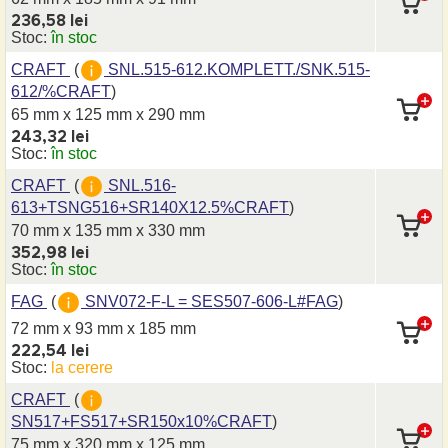
236,58 lei
Stoc:
în stoc
CRAFT
(
SNL.515-612.KOMPLETT./SNK.515-
612/%CRAFT
)
65 mm x 125 mm
x 290 mm
243,32 lei
Stoc:
în stoc
CRAFT
(
SNL.516-
613+TSNG516+SR140X12.5%CRAFT
)
70 mm x 135 mm
x 330 mm
352,98 lei
Stoc:
în stoc
FAG
(
SNV072-F-L = SES507-606-L#FAG
)
72 mm x 93 mm
x 185 mm
222,54 lei
Stoc:
la cerere
CRAFT
(
SN517+FS517+SR150x10%CRAFT
)
75 mm x 320 mm
x 125 mm