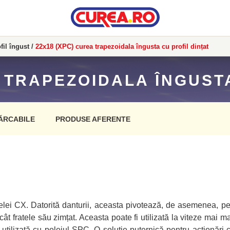
fil îngust
/
22x18 (XPC) curea trapezoidala îngusta cu profil dințat
 TRAPEZOIDALA ÎNGUST
ĂRCABILE
PRODUSE AFERENTE
elei CX. Datorită danturii, aceasta pivotează, de asemenea, p
fratele său zimțat. Aceasta poate fi utilizată la viteze mai ma
 utilizată cu poleiul SPC. O soluție puternică pentru acționări