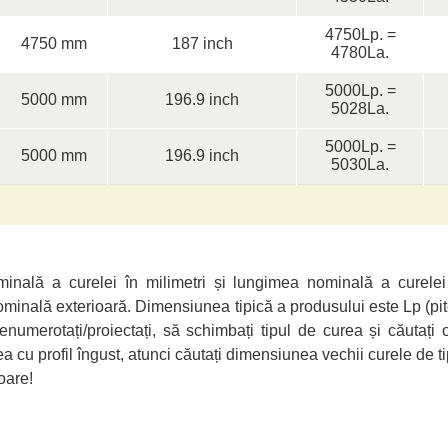
4750Lp. =
4750 mm
187 inch
4780La.
5000Lp. =
5000 mm
196.9 inch
5028La.
5000Lp. =
5000 mm
196.9 inch
5030La.
nală a curelei în milimetri și lungimea nominală a curelei
minală exterioară. Dimensiunea tipică a produsului este Lp (pit
numerotați/proiectați, să schimbați tipul de curea și căutați
ea cu profil îngust, atunci căutați dimensiunea vechii curele de 
oare!