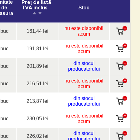
nitate
Preț de listă
de
Stoc
TVA inclus
asura
nu este disponibil
buc
161,44 lei
acum
nu este disponibil
buc
191,81 lei
acum
din stocul
buc
201,89 lei
producatorului
nu este disponibil
buc
216,51 lei
acum
din stocul
buc
213,87 lei
producatorului
nu este disponibil
buc
230,05 lei
acum
din stocul
buc
226,02 lei
producatorului