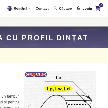
0
Română
Contact
Căutare
Login
A CU PROFIL DINȚAT
e un tambur
ri și pentru
 cu curea cu