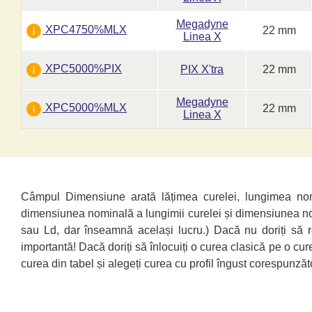
Megadyne
XPC4750%MLX
22 mm
Linea X
XPC5000%PIX
PIX X'tra
22 mm
Megadyne
XPC5000%MLX
22 mm
Linea X
Câmpul Dimensiune arată lățimea curelei, lungimea nomi
dimensiunea nominală a lungimii curelei și dimensiunea no
sau Ld, dar înseamnă același lucru.) Dacă nu doriți să re
importantă! Dacă doriți să înlocuiți o curea clasică pe o cur
curea din tabel și alegeți curea cu profil îngust corespunzăt