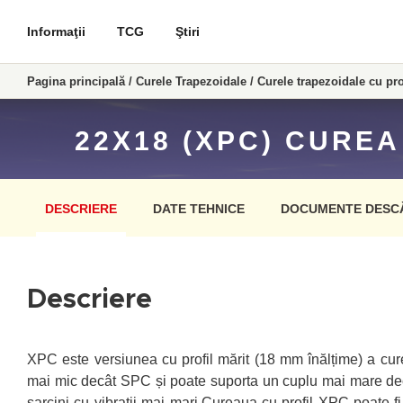
Informaţii
TCG
Ştiri
Pagina principală
/
Curele Trapezoidale
/
Curele trapezoidale cu pro
22X18 (XPC) CUREA
DESCRIERE
DATE TEHNICE
DOCUMENTE DESC
Descriere
XPC este versiunea cu profil mărit (18 mm înălțime) a cur
mai mic decât SPC și poate suporta un cuplu mai mare decât 
sarcini cu vibrații mai mari.Cureaua cu profil XPC poate fi