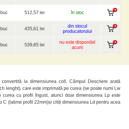
buc
512,57 lei
în stoc
din stocul
buc
435,61 lei
producatorului
nu este disponibil
buc
539,65 lei
acum
 convertită la dimensiunea coll. Câmpul Descriere arată
ch lenght), care este imprimată pe curea (se poate numi Lw
 o curea cu profil îngust, atunci doar dimensiunea Lp este
tip C (latime profil 22mm)și citiți dimensiunea Ld pentru acea