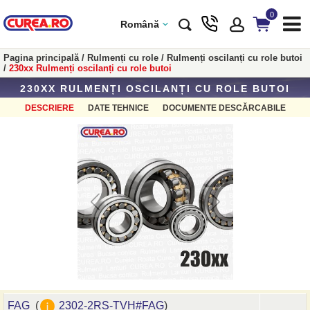
0
Română
Pagina principală
/
Rulmenți cu role
/
Rulmenți oscilanți cu role butoi
/
230xx Rulmenți oscilanți cu role butoi
230XX RULMENȚI OSCILANȚI CU ROLE BUTOI
DESCRIERE
DATE TEHNICE
DOCUMENTE DESCĂRCABILE
FAG
(
2302-2RS-TVH#FAG
)