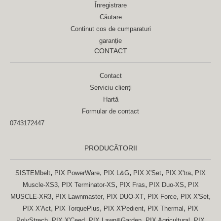
Înregistrare
Căutare
Continut cos de cumparaturi
garanție
CONTACT
Contact
Serviciu clienți
Hartă
Formular de contact
0743172447
PRODUCĂTORII
,
,
,
,
,
SISTEMbelt
PIX PowerWare
PIX L&G
PIX X'Set
PIX X'tra
PIX
,
,
,
,
Muscle-XS3
PIX Terminator-XS
PIX Fras
PIX Duo-XS
PIX
,
,
,
,
,
MUSCLE-XR3
PIX Lawnmaster
PIX DUO-XT
PIX Force
PIX X'Set
,
,
,
,
PIX X'Act
PIX TorquePlus
PIX X'Pedient
PIX Thermal
PIX
,
,
,
,
PolyStrech
PIX X'Ceed
PIX Lawn&Garden
PIX Agricultural
PIX