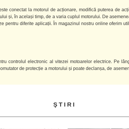
ste conectat la motorul de acționare, modifică puterea de acți
ui și, în același timp, de a varia cuplul motorului. De asemenea,
ze pentru diferite aplicații. În magazinul nostru online oferim util
tru controlul electronic al vitezei motoarelor electrice. Pe lân
omutator de protecție a motorului și poate declanșa, de asemen
ŞTIRI