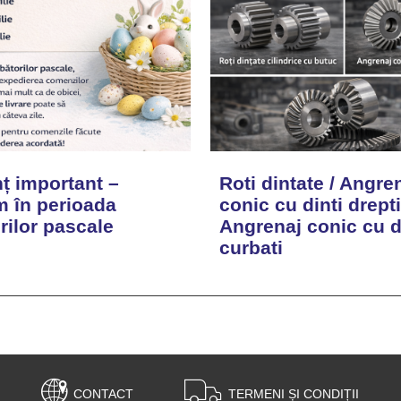
ț important –
Roti dintate / Angre
 în perioada
conic cu dinti drepti
rilor pascale
Angrenaj conic cu d
curbati
CONTACT
TERMENI ȘI CONDIȚII