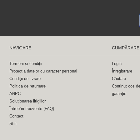
NAVIGARE
CUMPĂRARE
Termeni și condiții
Login
Protecția datelor cu caracter personal
Înregistrare
Condiții de livrare
Căutare
Politica de returnare
Continut cos d
ANPC
garanție
Soluționarea litigiilor
Întrebări frecvente (FAQ)
Contact
Ştiri