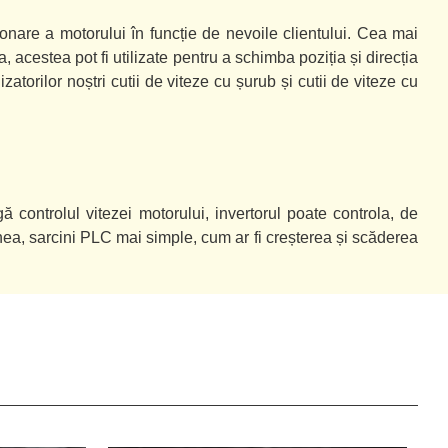
onare a motorului în funcție de nevoile clientului. Cea mai
 acestea pot fi utilizate pentru a schimba poziția și direcția
izatorilor noștri cutii de viteze cu șurub și cutii de viteze cu
gă controlul vitezei motorului, invertorul poate controla, de
ea, sarcini PLC mai simple, cum ar fi creșterea și scăderea