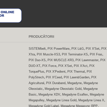
PRODUCĂTORII
,
,
,
,
SISTEMbelt
PIX PowerWare
PIX L&G
PIX X'Set
PIX
,
,
,
,
X'tra
PIX Muscle-XS3
PIX Terminator-XS
PIX Fras
,
,
,
PIX Duo-XS
PIX MUSCLE-XR3
PIX Lawnmaster
PIX
,
,
,
,
DUO-XT
PIX Force
PIX X'Set
PIX X'Act
PIX
,
,
,
TorquePlus
PIX X'Pedient
PIX Thermal
PIX
,
,
,
PolyStrech
PIX X'Ceed
PIX Lawn&Garden
PIX
,
,
,
Agricultural
PIX Duraband
Megadyne
Megadyne
,
,
Oleostatic
Megadyne Oleostatic Gold
Megadyne
,
,
,
Basic
Megadyne XDV
Megadyne Esaflex
Megadyne
,
,
,
Megapulley
Megadyne Linea Gold
Megadyne Linea X
,
,
Megadyne Gold Label
Megadyne Megasync RPP