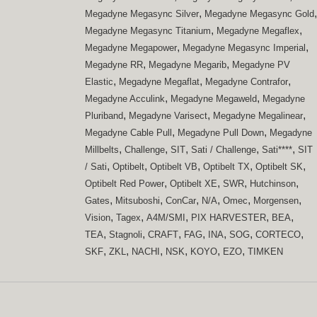
,
,
Megadyne Megasync Silver
Megadyne Megasync Gold
,
,
Megadyne Megasync Titanium
Megadyne Megaflex
,
,
Megadyne Megapower
Megadyne Megasync Imperial
,
,
Megadyne RR
Megadyne Megarib
Megadyne PV
,
,
,
Elastic
Megadyne Megaflat
Megadyne Contrafor
,
,
Megadyne Acculink
Megadyne Megaweld
Megadyne
,
,
,
Pluriband
Megadyne Varisect
Megadyne Megalinear
,
,
Megadyne Cable Pull
Megadyne Pull Down
Megadyne
,
,
,
,
,
Millbelts
Challenge
SIT
Sati / Challenge
Sati****
SIT
,
,
,
,
,
/ Sati
Optibelt
Optibelt VB
Optibelt TX
Optibelt SK
,
,
,
,
Optibelt Red Power
Optibelt XE
SWR
Hutchinson
,
,
,
,
,
,
Gates
Mitsuboshi
ConCar
N/A
Omec
Morgensen
,
,
,
,
,
Vision
Tagex
A4M/SMI
PIX HARVESTER
BEA
,
,
,
,
,
,
,
TEA
Stagnoli
CRAFT
FAG
INA
SOG
CORTECO
,
,
,
,
,
,
SKF
ZKL
NACHI
NSK
KOYO
EZO
TIMKEN