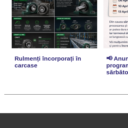
Rulmenți încorporați în
📢 Anun
carcase
program
sărbăto