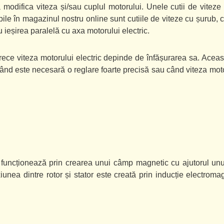
 a modifica viteza și/sau cuplul motorului. Unele cutii de vite
bile în magazinul nostru online sunt cutiile de viteze cu șurub, 
 ieșirea paralelă cu axa motorului electric.
rece viteza motorului electric depinde de înfășurarea sa. Aceast
când este necesară o reglare foarte precisă sau când viteza moto
e funcționează prin crearea unui câmp magnetic cu ajutorul unu
xiunea dintre rotor și stator este creată prin inducție electrom