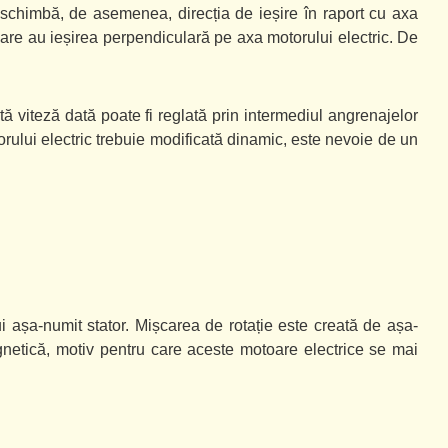
ze schimbă, de asemenea, direcția de ieșire în raport cu axa
care au ieșirea perpendiculară pe axa motorului electric. De
ă viteză dată poate fi reglată prin intermediul angrenajelor
rului electric trebuie modificată dinamic, este nevoie de un
i așa-numit stator. Mișcarea de rotație este creată de așa-
agnetică, motiv pentru care aceste motoare electrice se mai