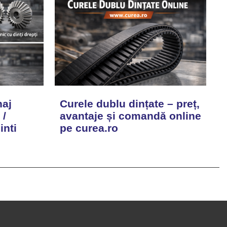
naj
Curele dublu dințate – preț,
 /
avantaje și comandă online
inti
pe curea.ro