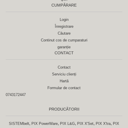
CUMPĂRARE
Login
Înregistrare
Căutare
Continut cos de cumparaturi
garanție
CONTACT
Contact
Serviciu clienți
Hartă
Formular de contact
0743172447
PRODUCĂTORII
,
,
,
,
,
SISTEMbelt
PIX PowerWare
PIX L&G
PIX X'Set
PIX X'tra
PIX