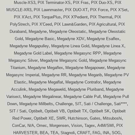
,
,
,
,
Muscle-XS3
PIX Terminator-XS
PIX Fras
PIX Duo-XS
PIX
,
,
,
,
,
MUSCLE-XR3
PIX Lawnmaster
PIX DUO-XT
PIX Force
PIX X'Set
,
,
,
,
PIX X'Act
PIX TorquePlus
PIX X'Pedient
PIX Thermal
PIX
,
,
,
,
PolyStrech
PIX X'Ceed
PIX Lawn&Garden
PIX Agricultural
PIX
,
,
,
Duraband
Megadyne
Megadyne Oleostatic
Megadyne Oleostatic
,
,
,
,
Gold
Megadyne Basic
Megadyne XDV
Megadyne Esaflex
,
,
,
Megadyne Megapulley
Megadyne Linea Gold
Megadyne Linea X
,
,
Megadyne Gold Label
Megadyne Megasync RPP
Megadyne
,
,
Megasync Silver
Megadyne Megasync Gold
Megadyne Megasync
,
,
,
Titanium
Megadyne Megaflex
Megadyne Megapower
Megadyne
,
,
,
Megasync Imperial
Megadyne RR
Megadyne Megarib
Megadyne PV
,
,
,
Elastic
Megadyne Megaflat
Megadyne Contrafor
Megadyne
,
,
,
Acculink
Megadyne Megaweld
Megadyne Pluriband
Megadyne
,
,
,
Varisect
Megadyne Megalinear
Megadyne Cable Pull
Megadyne Pull
,
,
,
,
,
,
Down
Megadyne Millbelts
Challenge
SIT
Sati / Challenge
Sati****
,
,
,
,
,
SIT / Sati
Optibelt
Optibelt VB
Optibelt TX
Optibelt SK
Optibelt
,
,
,
,
,
,
Red Power
Optibelt XE
SWR
Hutchinson
Gates
Mitsuboshi
,
,
,
,
,
,
,
ConCar
N/A
Omec
Morgensen
Vision
Tagex
A4M/SMI
PIX
,
,
,
,
,
,
,
,
HARVESTER
BEA
TEA
Stagnoli
CRAFT
FAG
INA
SOG