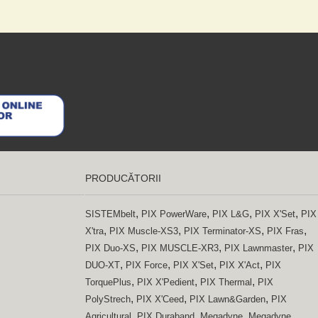
PRODUCĂTORII
,
,
,
,
SISTEMbelt
PIX PowerWare
PIX L&G
PIX X'Set
PIX
,
,
,
,
X'tra
PIX Muscle-XS3
PIX Terminator-XS
PIX Fras
,
,
,
PIX Duo-XS
PIX MUSCLE-XR3
PIX Lawnmaster
PIX
,
,
,
,
DUO-XT
PIX Force
PIX X'Set
PIX X'Act
PIX
,
,
,
TorquePlus
PIX X'Pedient
PIX Thermal
PIX
,
,
,
PolyStrech
PIX X'Ceed
PIX Lawn&Garden
PIX
,
,
,
Agricultural
PIX Duraband
Megadyne
Megadyne