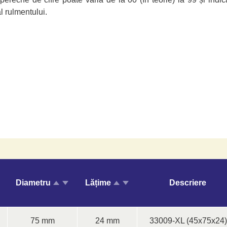
al rulmentului.
Diametru
Lățime
Descriere
75 mm
24 mm
33009-XL (45x75x24)