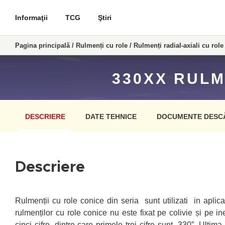
Informaţii
TCG
Ştiri
Pagina principală
/
Rulmenți cu role
/
Rulmenți radial-axiali cu role
330XX RULM
DESCRIERE
DATE TEHNICE
DOCUMENTE DESC
Descriere
Rulmenții cu role conice din seria sunt utilizati in aplicat
rulmenților cu role conice nu este fixat pe colivie și pe i
cinci cifre, dintre care primele trei cifre sunt „330”. Ultim