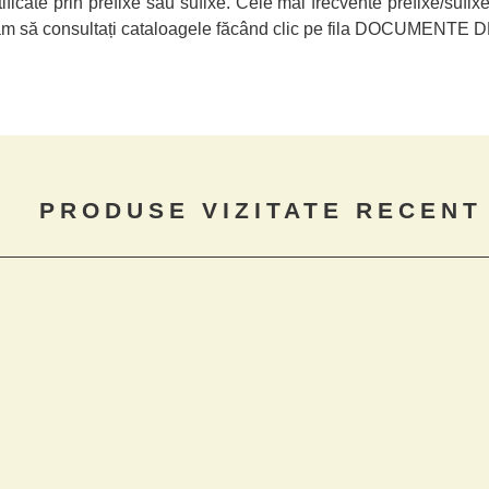
tificate prin prefixe sau sufixe. Cele mai frecvente prefixe/sufi
ă rugăm să consultați cataloagele făcând clic pe fila DOCUMEN
PRODUSE VIZITATE RECENT