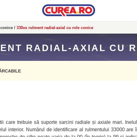
 conice
/
330xx rulment radial-axial cu role conice
ENT RADIAL-AXIAL CU 
ĂRCABILE
ii care trebuie să suporte sarcini radiale și axiale mari. Inelul
nelul interior. Numărul de identificare al rulmentului 33000 are
a pereche de cifre poate varia de la 00 (în teorie) la 99 și indi