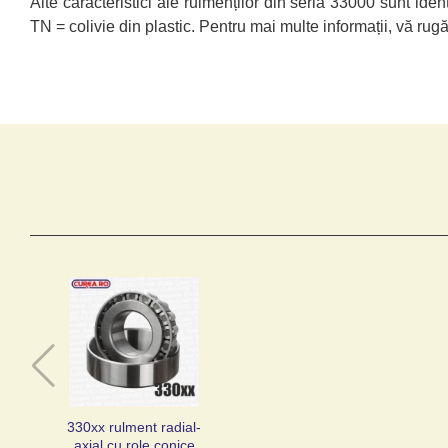
Alte caracteristici ale rulmenților din seria 33000 sunt iden
TN = colivie din plastic. Pentru mai multe informații, v
330xx rulment radial-
axial cu role conice