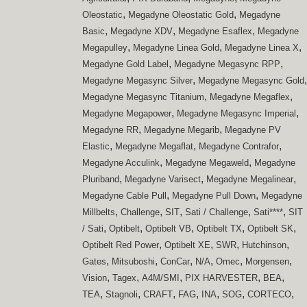
,
,
Oleostatic
Megadyne Oleostatic Gold
Megadyne
,
,
,
Basic
Megadyne XDV
Megadyne Esaflex
Megadyne
,
,
,
Megapulley
Megadyne Linea Gold
Megadyne Linea X
,
,
Megadyne Gold Label
Megadyne Megasync RPP
,
,
Megadyne Megasync Silver
Megadyne Megasync Gold
,
,
Megadyne Megasync Titanium
Megadyne Megaflex
,
,
Megadyne Megapower
Megadyne Megasync Imperial
,
,
Megadyne RR
Megadyne Megarib
Megadyne PV
,
,
,
Elastic
Megadyne Megaflat
Megadyne Contrafor
,
,
Megadyne Acculink
Megadyne Megaweld
Megadyne
,
,
,
Pluriband
Megadyne Varisect
Megadyne Megalinear
,
,
Megadyne Cable Pull
Megadyne Pull Down
Megadyne
,
,
,
,
,
Millbelts
Challenge
SIT
Sati / Challenge
Sati****
SIT
,
,
,
,
,
/ Sati
Optibelt
Optibelt VB
Optibelt TX
Optibelt SK
,
,
,
,
Optibelt Red Power
Optibelt XE
SWR
Hutchinson
,
,
,
,
,
,
Gates
Mitsuboshi
ConCar
N/A
Omec
Morgensen
,
,
,
,
,
Vision
Tagex
A4M/SMI
PIX HARVESTER
BEA
,
,
,
,
,
,
,
TEA
Stagnoli
CRAFT
FAG
INA
SOG
CORTECO