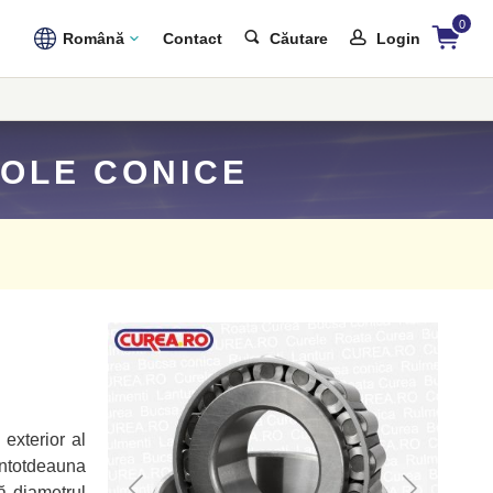
0
Română
Contact
Căutare
Login
ROLE CONICE
 exterior al
 întotdeauna
că diametrul