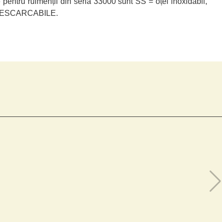
xe pentru rulmenții din seria 33000 sunt SS = oțel inoxidabil,
TE DESCARCABILE.