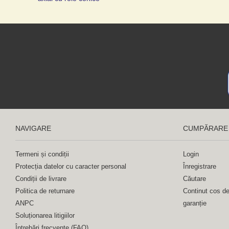
NAVIGARE
CUMPĂRARE
Termeni și condiții
Login
Protecția datelor cu caracter personal
Înregistrare
Condiții de livrare
Căutare
Politica de returnare
Continut cos d
ANPC
garanție
Soluționarea litigiilor
Întrebări frecvente (FAQ)