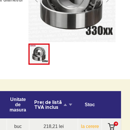
Unitate
Preț de listă
de
Stoc
TVA inclus
masura
buc
218,21 lei
la cerere