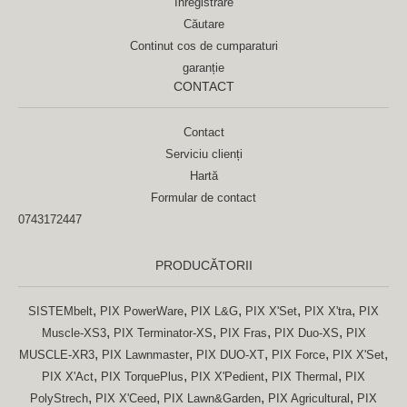
Înregistrare
Căutare
Continut cos de cumparaturi
garanție
CONTACT
Contact
Serviciu clienți
Hartă
Formular de contact
0743172447
PRODUCĂTORII
,
,
,
,
,
SISTEMbelt
PIX PowerWare
PIX L&G
PIX X'Set
PIX X'tra
PIX
,
,
,
,
Muscle-XS3
PIX Terminator-XS
PIX Fras
PIX Duo-XS
PIX
,
,
,
,
,
MUSCLE-XR3
PIX Lawnmaster
PIX DUO-XT
PIX Force
PIX X'Set
,
,
,
,
PIX X'Act
PIX TorquePlus
PIX X'Pedient
PIX Thermal
PIX
,
,
,
,
PolyStrech
PIX X'Ceed
PIX Lawn&Garden
PIX Agricultural
PIX