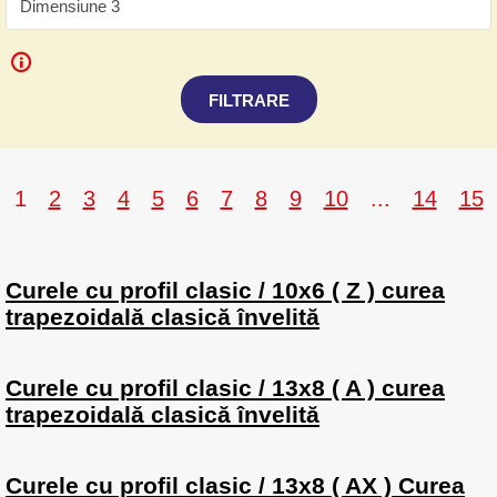
FILTRARE
1
2
3
4
5
6
7
8
9
10
...
14
15
Curele cu profil clasic / 10x6 ( Z ) curea
trapezoidală clasică învelită
Curele cu profil clasic / 13x8 ( A ) curea
trapezoidală clasică învelită
Curele cu profil clasic / 13x8 ( AX ) Curea