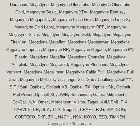
,
,
,
Duraband
Megadyne
Megadyne Oleostatic
Megadyne Oleostatic
,
,
,
,
Gold
Megadyne Basic
Megadyne XDV
Megadyne Esaflex
,
,
,
Megadyne Megapulley
Megadyne Linea Gold
Megadyne Linea X
,
,
Megadyne Gold Label
Megadyne Megasync RPP
Megadyne
,
,
Megasync Silver
Megadyne Megasync Gold
Megadyne Megasync
,
,
,
Titanium
Megadyne Megaflex
Megadyne Megapower
Megadyne
,
,
,
Megasync Imperial
Megadyne RR
Megadyne Megarib
Megadyne PV
,
,
,
Elastic
Megadyne Megaflat
Megadyne Contrafor
Megadyne
,
,
,
Acculink
Megadyne Megaweld
Megadyne Pluriband
Megadyne
,
,
,
Varisect
Megadyne Megalinear
Megadyne Cable Pull
Megadyne Pull
,
,
,
,
,
,
Down
Megadyne Millbelts
Challenge
SIT
Sati / Challenge
Sati****
,
,
,
,
,
SIT / Sati
Optibelt
Optibelt VB
Optibelt TX
Optibelt SK
Optibelt
,
,
,
,
,
,
Red Power
Optibelt XE
SWR
Hutchinson
Gates
Mitsuboshi
,
,
,
,
,
,
,
ConCar
N/A
Omec
Morgensen
Vision
Tagex
A4M/SMI
PIX
,
,
,
,
,
,
,
,
HARVESTER
BEA
TEA
Stagnoli
CRAFT
FAG
INA
SOG
,
,
,
,
,
,
,
CORTECO
SKF
ZKL
NACHI
NSK
KOYO
EZO
TIMKEN
Copyright 2026. curea.ro