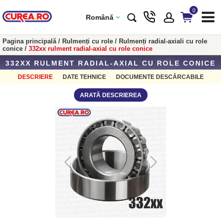
0
Română
Pagina principală
/
Rulmenți cu role
/
Rulmenți radial-axiali cu role
conice
/
332xx rulment radial-axial cu role conice
332XX RULMENT RADIAL-AXIAL CU ROLE CONICE
DESCRIERE
DATE TEHNICE
DOCUMENTE DESCĂRCABILE
ARATĂ DESCRIEREA