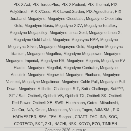
,
,
,
,
PIX X'Act
PIX TorquePlus
PIX X'Pedient
PIX Thermal
PIX
,
,
,
,
PolyStrech
PIX X'Ceed
PIX Lawn&Garden
PIX Agricultural
PIX
,
,
,
Duraband
Megadyne
Megadyne Oleostatic
Megadyne Oleostatic
,
,
,
,
Gold
Megadyne Basic
Megadyne XDV
Megadyne Esaflex
,
,
,
Megadyne Megapulley
Megadyne Linea Gold
Megadyne Linea X
,
,
Megadyne Gold Label
Megadyne Megasync RPP
Megadyne
,
,
Megasync Silver
Megadyne Megasync Gold
Megadyne Megasync
,
,
,
Titanium
Megadyne Megaflex
Megadyne Megapower
Megadyne
,
,
,
Megasync Imperial
Megadyne RR
Megadyne Megarib
Megadyne PV
,
,
,
Elastic
Megadyne Megaflat
Megadyne Contrafor
Megadyne
,
,
,
Acculink
Megadyne Megaweld
Megadyne Pluriband
Megadyne
,
,
,
Varisect
Megadyne Megalinear
Megadyne Cable Pull
Megadyne Pull
,
,
,
,
,
,
Down
Megadyne Millbelts
Challenge
SIT
Sati / Challenge
Sati****
,
,
,
,
,
SIT / Sati
Optibelt
Optibelt VB
Optibelt TX
Optibelt SK
Optibelt
,
,
,
,
,
,
Red Power
Optibelt XE
SWR
Hutchinson
Gates
Mitsuboshi
,
,
,
,
,
,
,
ConCar
N/A
Omec
Morgensen
Vision
Tagex
A4M/SMI
PIX
,
,
,
,
,
,
,
,
HARVESTER
BEA
TEA
Stagnoli
CRAFT
FAG
INA
SOG
,
,
,
,
,
,
,
CORTECO
SKF
ZKL
NACHI
NSK
KOYO
EZO
TIMKEN
Copyright 2026. curea.ro