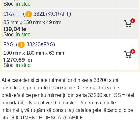
Stoc:
în stoc
CRAFT
(
33217%CRAFT
)
85 mm x 150 mm
x 49 mm
139,04 lei
Stoc:
în stoc
FAG
(
33220#FAG
)
100 mm x 180 mm
x 63 mm
1.270,69 lei
Stoc:
în stoc
Alte caracteristici ale rulmenților din seria 33200 sunt
identificate prin prefixe sau sufixe. Cele mai frecvente
prefixe/sufixe pentru rulmenții din seria 33200 sunt SS = oțel
inoxidabil, TN = colivie din plastic. Pentru mai multe
informații, vă rugăm să consultați cataloagele făcând clic pe
fila DOCUMENTE DESCARCABILE.