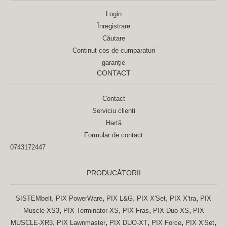
Login
Înregistrare
Căutare
Continut cos de cumparaturi
garanție
CONTACT
Contact
Serviciu clienți
Hartă
Formular de contact
0743172447
PRODUCĂTORII
,
,
,
,
,
SISTEMbelt
PIX PowerWare
PIX L&G
PIX X'Set
PIX X'tra
PIX
,
,
,
,
Muscle-XS3
PIX Terminator-XS
PIX Fras
PIX Duo-XS
PIX
,
,
,
,
,
MUSCLE-XR3
PIX Lawnmaster
PIX DUO-XT
PIX Force
PIX X'Set