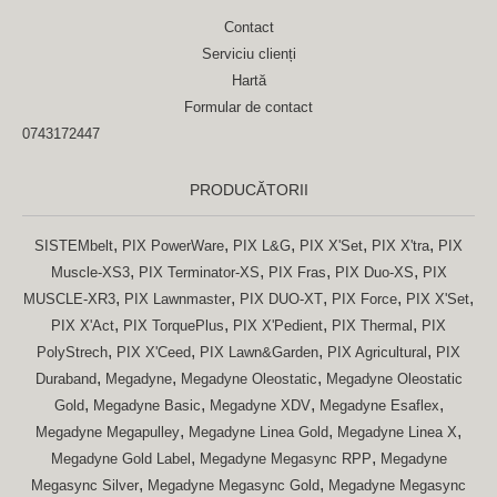
Contact
Serviciu clienți
Hartă
Formular de contact
0743172447
PRODUCĂTORII
,
,
,
,
,
SISTEMbelt
PIX PowerWare
PIX L&G
PIX X'Set
PIX X'tra
PIX
,
,
,
,
Muscle-XS3
PIX Terminator-XS
PIX Fras
PIX Duo-XS
PIX
,
,
,
,
,
MUSCLE-XR3
PIX Lawnmaster
PIX DUO-XT
PIX Force
PIX X'Set
,
,
,
,
PIX X'Act
PIX TorquePlus
PIX X'Pedient
PIX Thermal
PIX
,
,
,
,
PolyStrech
PIX X'Ceed
PIX Lawn&Garden
PIX Agricultural
PIX
,
,
,
Duraband
Megadyne
Megadyne Oleostatic
Megadyne Oleostatic
,
,
,
,
Gold
Megadyne Basic
Megadyne XDV
Megadyne Esaflex
,
,
,
Megadyne Megapulley
Megadyne Linea Gold
Megadyne Linea X
,
,
Megadyne Gold Label
Megadyne Megasync RPP
Megadyne
,
,
Megasync Silver
Megadyne Megasync Gold
Megadyne Megasync