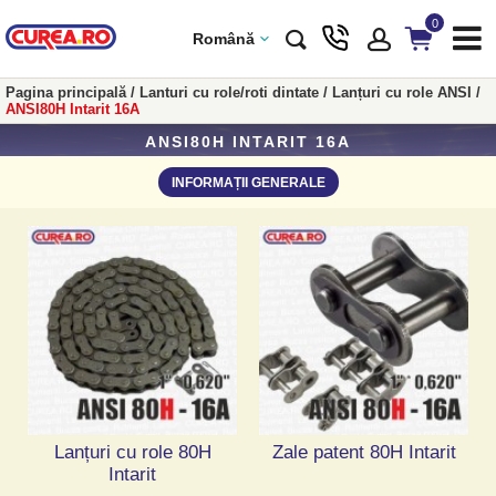
0
Română
Pagina principală
/
Lanturi cu role/roti dintate
/
Lanțuri cu role ANSI
/
ANSI80H Intarit 16A
ANSI80H INTARIT 16A
INFORMAȚII GENERALE
Lanțuri cu role 80H
Zale patent 80H Intarit
Intarit