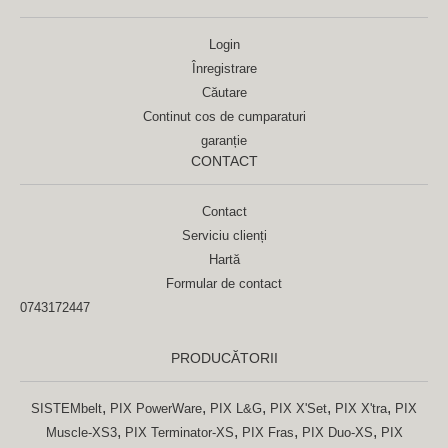
Login
Înregistrare
Căutare
Continut cos de cumparaturi
garanție
CONTACT
Contact
Serviciu clienți
Hartă
Formular de contact
0743172447
PRODUCĂTORII
,
,
,
,
,
SISTEMbelt
PIX PowerWare
PIX L&G
PIX X'Set
PIX X'tra
PIX
,
,
,
,
Muscle-XS3
PIX Terminator-XS
PIX Fras
PIX Duo-XS
PIX