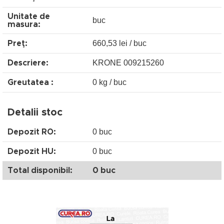
Unitate de
buc
masura:
660,53 lei / buc
Preţ:
KRONE 009215260
Descriere:
0 kg / buc
Greutatea :
Detalii stoc
0 buc
Depozit RO:
0 buc
Depozit HU:
Total disponibil:
0 buc