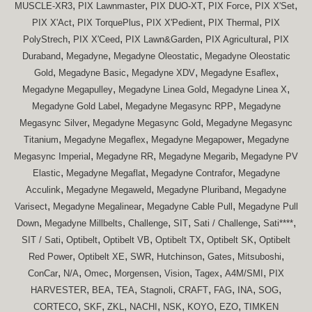
,
,
,
,
,
MUSCLE-XR3
PIX Lawnmaster
PIX DUO-XT
PIX Force
PIX X'Set
,
,
,
,
PIX X'Act
PIX TorquePlus
PIX X'Pedient
PIX Thermal
PIX
,
,
,
,
PolyStrech
PIX X'Ceed
PIX Lawn&Garden
PIX Agricultural
PIX
,
,
,
Duraband
Megadyne
Megadyne Oleostatic
Megadyne Oleostatic
,
,
,
,
Gold
Megadyne Basic
Megadyne XDV
Megadyne Esaflex
,
,
,
Megadyne Megapulley
Megadyne Linea Gold
Megadyne Linea X
,
,
Megadyne Gold Label
Megadyne Megasync RPP
Megadyne
,
,
Megasync Silver
Megadyne Megasync Gold
Megadyne Megasync
,
,
,
Titanium
Megadyne Megaflex
Megadyne Megapower
Megadyne
,
,
,
Megasync Imperial
Megadyne RR
Megadyne Megarib
Megadyne PV
,
,
,
Elastic
Megadyne Megaflat
Megadyne Contrafor
Megadyne
,
,
,
Acculink
Megadyne Megaweld
Megadyne Pluriband
Megadyne
,
,
,
Varisect
Megadyne Megalinear
Megadyne Cable Pull
Megadyne Pull
,
,
,
,
,
,
Down
Megadyne Millbelts
Challenge
SIT
Sati / Challenge
Sati****
,
,
,
,
,
SIT / Sati
Optibelt
Optibelt VB
Optibelt TX
Optibelt SK
Optibelt
,
,
,
,
,
,
Red Power
Optibelt XE
SWR
Hutchinson
Gates
Mitsuboshi
,
,
,
,
,
,
,
ConCar
N/A
Omec
Morgensen
Vision
Tagex
A4M/SMI
PIX
,
,
,
,
,
,
,
,
HARVESTER
BEA
TEA
Stagnoli
CRAFT
FAG
INA
SOG
,
,
,
,
,
,
,
CORTECO
SKF
ZKL
NACHI
NSK
KOYO
EZO
TIMKEN