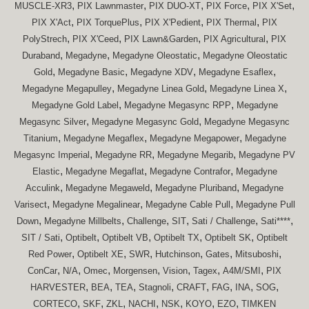
,
,
,
,
,
MUSCLE-XR3
PIX Lawnmaster
PIX DUO-XT
PIX Force
PIX X'Set
,
,
,
,
PIX X'Act
PIX TorquePlus
PIX X'Pedient
PIX Thermal
PIX
,
,
,
,
PolyStrech
PIX X'Ceed
PIX Lawn&Garden
PIX Agricultural
PIX
,
,
,
Duraband
Megadyne
Megadyne Oleostatic
Megadyne Oleostatic
,
,
,
,
Gold
Megadyne Basic
Megadyne XDV
Megadyne Esaflex
,
,
,
Megadyne Megapulley
Megadyne Linea Gold
Megadyne Linea X
,
,
Megadyne Gold Label
Megadyne Megasync RPP
Megadyne
,
,
Megasync Silver
Megadyne Megasync Gold
Megadyne Megasync
,
,
,
Titanium
Megadyne Megaflex
Megadyne Megapower
Megadyne
,
,
,
Megasync Imperial
Megadyne RR
Megadyne Megarib
Megadyne PV
,
,
,
Elastic
Megadyne Megaflat
Megadyne Contrafor
Megadyne
,
,
,
Acculink
Megadyne Megaweld
Megadyne Pluriband
Megadyne
,
,
,
Varisect
Megadyne Megalinear
Megadyne Cable Pull
Megadyne Pull
,
,
,
,
,
,
Down
Megadyne Millbelts
Challenge
SIT
Sati / Challenge
Sati****
,
,
,
,
,
SIT / Sati
Optibelt
Optibelt VB
Optibelt TX
Optibelt SK
Optibelt
,
,
,
,
,
,
Red Power
Optibelt XE
SWR
Hutchinson
Gates
Mitsuboshi
,
,
,
,
,
,
,
ConCar
N/A
Omec
Morgensen
Vision
Tagex
A4M/SMI
PIX
,
,
,
,
,
,
,
,
HARVESTER
BEA
TEA
Stagnoli
CRAFT
FAG
INA
SOG
,
,
,
,
,
,
,
CORTECO
SKF
ZKL
NACHI
NSK
KOYO
EZO
TIMKEN