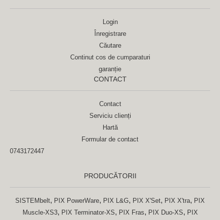
Login
Înregistrare
Căutare
Continut cos de cumparaturi
garanție
CONTACT
Contact
Serviciu clienți
Hartă
Formular de contact
0743172447
PRODUCĂTORII
,
,
,
,
,
SISTEMbelt
PIX PowerWare
PIX L&G
PIX X'Set
PIX X'tra
PIX
,
,
,
,
Muscle-XS3
PIX Terminator-XS
PIX Fras
PIX Duo-XS
PIX