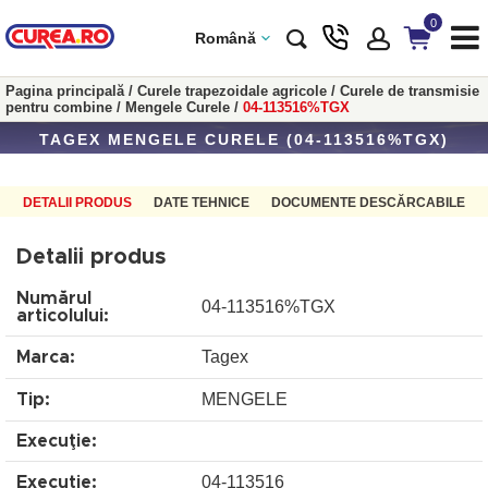
0
Română
Pagina principală
/
Curele trapezoidale agricole
/
Curele de transmisie
pentru combine
/
Mengele Curele
/
04-113516%TGX
TAGEX MENGELE CURELE (04-113516%TGX)
DETALII PRODUS
DATE TEHNICE
DOCUMENTE DESCĂRCABILE
Detalii produs
Numărul
04-113516%TGX
articolului:
Tagex
Marca:
MENGELE
Tip:
Execuţie:
04-113516
Execuţie: