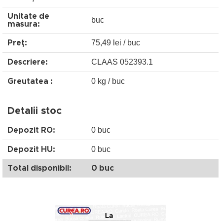
Unitate de
buc
masura:
75,49 lei / buc
Preţ:
CLAAS 052393.1
Descriere:
0 kg / buc
Greutatea :
Detalii stoc
0 buc
Depozit RO:
0 buc
Depozit HU:
Total disponibil:
0 buc