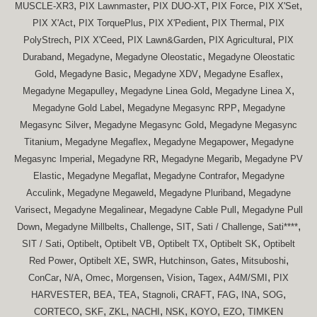
,
,
,
,
,
MUSCLE-XR3
PIX Lawnmaster
PIX DUO-XT
PIX Force
PIX X'Set
,
,
,
,
PIX X'Act
PIX TorquePlus
PIX X'Pedient
PIX Thermal
PIX
,
,
,
,
PolyStrech
PIX X'Ceed
PIX Lawn&Garden
PIX Agricultural
PIX
,
,
,
Duraband
Megadyne
Megadyne Oleostatic
Megadyne Oleostatic
,
,
,
,
Gold
Megadyne Basic
Megadyne XDV
Megadyne Esaflex
,
,
,
Megadyne Megapulley
Megadyne Linea Gold
Megadyne Linea X
,
,
Megadyne Gold Label
Megadyne Megasync RPP
Megadyne
,
,
Megasync Silver
Megadyne Megasync Gold
Megadyne Megasync
,
,
,
Titanium
Megadyne Megaflex
Megadyne Megapower
Megadyne
,
,
,
Megasync Imperial
Megadyne RR
Megadyne Megarib
Megadyne PV
,
,
,
Elastic
Megadyne Megaflat
Megadyne Contrafor
Megadyne
,
,
,
Acculink
Megadyne Megaweld
Megadyne Pluriband
Megadyne
,
,
,
Varisect
Megadyne Megalinear
Megadyne Cable Pull
Megadyne Pull
,
,
,
,
,
,
Down
Megadyne Millbelts
Challenge
SIT
Sati / Challenge
Sati****
,
,
,
,
,
SIT / Sati
Optibelt
Optibelt VB
Optibelt TX
Optibelt SK
Optibelt
,
,
,
,
,
,
Red Power
Optibelt XE
SWR
Hutchinson
Gates
Mitsuboshi
,
,
,
,
,
,
,
ConCar
N/A
Omec
Morgensen
Vision
Tagex
A4M/SMI
PIX
,
,
,
,
,
,
,
,
HARVESTER
BEA
TEA
Stagnoli
CRAFT
FAG
INA
SOG
,
,
,
,
,
,
,
CORTECO
SKF
ZKL
NACHI
NSK
KOYO
EZO
TIMKEN