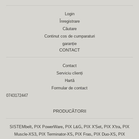
Login
Înregistrare
Căutare
Continut cos de cumparaturi
garanție
CONTACT
Contact
Serviciu clienți
Hartă
Formular de contact
0743172447
PRODUCĂTORII
,
,
,
,
,
SISTEMbelt
PIX PowerWare
PIX L&G
PIX X'Set
PIX X'tra
PIX
,
,
,
,
Muscle-XS3
PIX Terminator-XS
PIX Fras
PIX Duo-XS
PIX