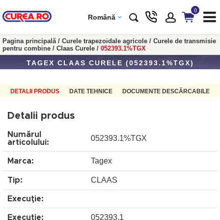
0
Română
Pagina principală
/
Curele trapezoidale agricole
/
Curele de transmisie
pentru combine
/
Claas Curele
/
052393.1%TGX
TAGEX CLAAS CURELE (052393.1%TGX)
DETALII PRODUS
DATE TEHNICE
DOCUMENTE DESCĂRCABILE
Detalii produs
Numărul
052393.1%TGX
articolului:
Tagex
Marca:
CLAAS
Tip:
Execuţie:
052393.1
Execuţie: