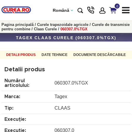
0
Română
Pagina principală
/
Curele trapezoidale agricole
/
Curele de transmisie
pentru combine
/
Claas Curele
/
060307.0%TGX
TAGEX CLAAS CURELE (060307.0%TGX)
DETALII PRODUS
DATE TEHNICE
DOCUMENTE DESCĂRCABILE
Detalii produs
Numărul
060307.0%TGX
articolului:
Tagex
Marca:
CLAAS
Tip:
Execuţie:
060307.0
Execuţie: