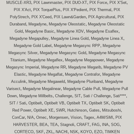
,
,
,
,
,
MUSCLE-XR3
PIX Lawnmaster
PIX DUO-XT
PIX Force
PIX X'Set
,
,
,
,
PIX X'Act
PIX TorquePlus
PIX X'Pedient
PIX Thermal
PIX
,
,
,
,
PolyStrech
PIX X'Ceed
PIX Lawn&Garden
PIX Agricultural
PIX
,
,
,
Duraband
Megadyne
Megadyne Oleostatic
Megadyne Oleostatic
,
,
,
,
Gold
Megadyne Basic
Megadyne XDV
Megadyne Esaflex
,
,
,
Megadyne Megapulley
Megadyne Linea Gold
Megadyne Linea X
,
,
Megadyne Gold Label
Megadyne Megasync RPP
Megadyne
,
,
Megasync Silver
Megadyne Megasync Gold
Megadyne Megasync
,
,
,
Titanium
Megadyne Megaflex
Megadyne Megapower
Megadyne
,
,
,
Megasync Imperial
Megadyne RR
Megadyne Megarib
Megadyne PV
,
,
,
Elastic
Megadyne Megaflat
Megadyne Contrafor
Megadyne
,
,
,
Acculink
Megadyne Megaweld
Megadyne Pluriband
Megadyne
,
,
,
Varisect
Megadyne Megalinear
Megadyne Cable Pull
Megadyne Pull
,
,
,
,
,
,
Down
Megadyne Millbelts
Challenge
SIT
Sati / Challenge
Sati****
,
,
,
,
,
SIT / Sati
Optibelt
Optibelt VB
Optibelt TX
Optibelt SK
Optibelt
,
,
,
,
,
,
Red Power
Optibelt XE
SWR
Hutchinson
Gates
Mitsuboshi
,
,
,
,
,
,
,
ConCar
N/A
Omec
Morgensen
Vision
Tagex
A4M/SMI
PIX
,
,
,
,
,
,
,
,
HARVESTER
BEA
TEA
Stagnoli
CRAFT
FAG
INA
SOG
,
,
,
,
,
,
,
CORTECO
SKF
ZKL
NACHI
NSK
KOYO
EZO
TIMKEN