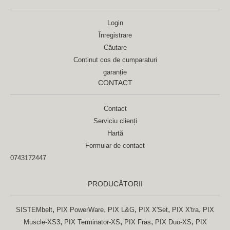
Login
Înregistrare
Căutare
Continut cos de cumparaturi
garanție
CONTACT
Contact
Serviciu clienți
Hartă
Formular de contact
0743172447
PRODUCĂTORII
,
,
,
,
,
SISTEMbelt
PIX PowerWare
PIX L&G
PIX X'Set
PIX X'tra
PIX
,
,
,
,
Muscle-XS3
PIX Terminator-XS
PIX Fras
PIX Duo-XS
PIX