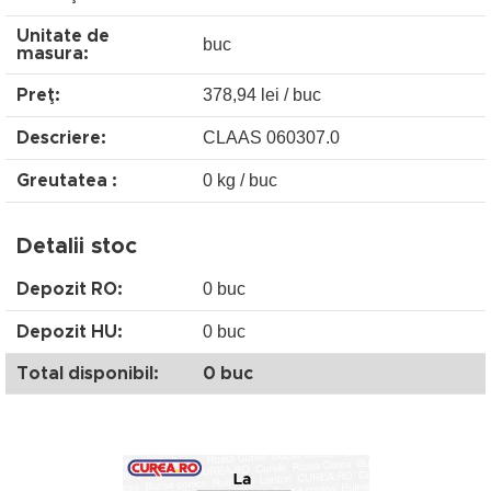
Unitate de
buc
masura:
378,94 lei / buc
Preţ:
CLAAS 060307.0
Descriere:
0 kg / buc
Greutatea :
Detalii stoc
0 buc
Depozit RO:
0 buc
Depozit HU:
Total disponibil:
0 buc