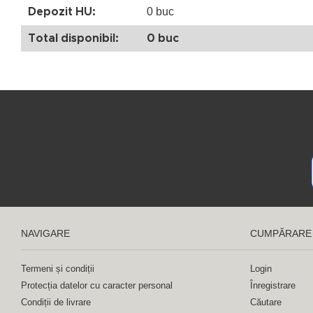
0 buc
Depozit HU:
Total disponibil:
0 buc
NAVIGARE
CUMPĂRARE
Termeni și condiții
Login
Protecția datelor cu caracter personal
Înregistrare
Condiții de livrare
Căutare