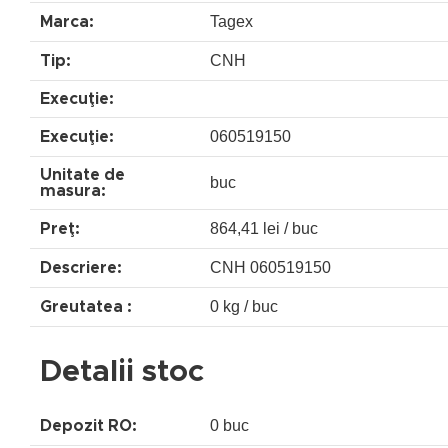
Tagex
Marca:
CNH
Tip:
Execuţie:
060519150
Execuţie:
Unitate de
buc
masura:
864,41 lei / buc
Preţ:
CNH 060519150
Descriere:
0 kg / buc
Greutatea :
Detalii stoc
0 buc
Depozit RO: