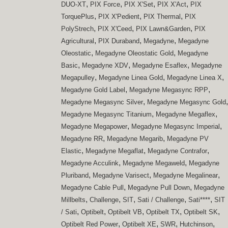
,
,
,
,
DUO-XT
PIX Force
PIX X'Set
PIX X'Act
PIX
,
,
,
TorquePlus
PIX X'Pedient
PIX Thermal
PIX
,
,
,
PolyStrech
PIX X'Ceed
PIX Lawn&Garden
PIX
,
,
,
Agricultural
PIX Duraband
Megadyne
Megadyne
,
,
Oleostatic
Megadyne Oleostatic Gold
Megadyne
,
,
,
Basic
Megadyne XDV
Megadyne Esaflex
Megadyne
,
,
,
Megapulley
Megadyne Linea Gold
Megadyne Linea X
,
,
Megadyne Gold Label
Megadyne Megasync RPP
,
,
Megadyne Megasync Silver
Megadyne Megasync Gold
,
,
Megadyne Megasync Titanium
Megadyne Megaflex
,
,
Megadyne Megapower
Megadyne Megasync Imperial
,
,
Megadyne RR
Megadyne Megarib
Megadyne PV
,
,
,
Elastic
Megadyne Megaflat
Megadyne Contrafor
,
,
Megadyne Acculink
Megadyne Megaweld
Megadyne
,
,
,
Pluriband
Megadyne Varisect
Megadyne Megalinear
,
,
Megadyne Cable Pull
Megadyne Pull Down
Megadyne
,
,
,
,
,
Millbelts
Challenge
SIT
Sati / Challenge
Sati****
SIT
,
,
,
,
,
/ Sati
Optibelt
Optibelt VB
Optibelt TX
Optibelt SK
,
,
,
,
Optibelt Red Power
Optibelt XE
SWR
Hutchinson