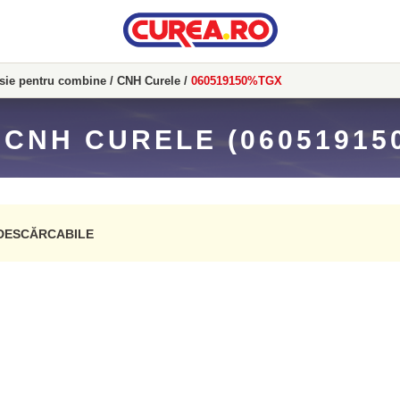
isie pentru combine
/
CNH Curele
/
060519150%TGX
 CNH CURELE (06051915
DESCĂRCABILE