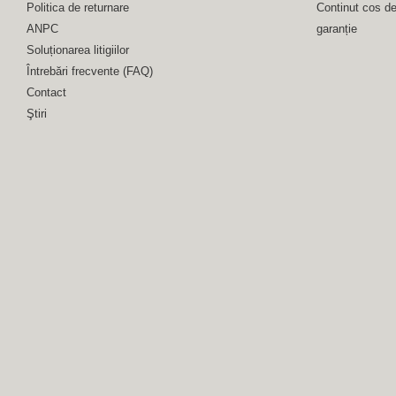
Politica de returnare
Continut cos d
ANPC
garanție
Soluționarea litigiilor
Întrebări frecvente (FAQ)
Contact
Ştiri