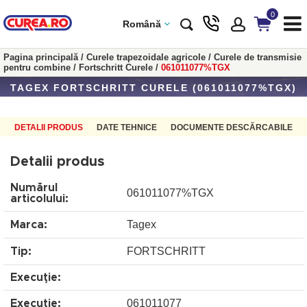
0
Română
Pagina principală
/
Curele trapezoidale agricole
/
Curele de transmisie
pentru combine
/
Fortschritt Curele
/
061011077%TGX
TAGEX FORTSCHRITT CURELE (061011077%TGX)
DETALII PRODUS
DATE TEHNICE
DOCUMENTE DESCĂRCABILE
Detalii produs
Numărul
061011077%TGX
articolului:
Tagex
Marca:
FORTSCHRITT
Tip:
Execuţie:
061011077
Execuţie: