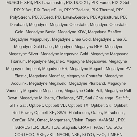
,
,
,
,
,
MUSCLE-XR3
PIX Lawnmaster
PIX DUO-XT
PIX Force
PIX X'Set
,
,
,
,
PIX X'Act
PIX TorquePlus
PIX X'Pedient
PIX Thermal
PIX
,
,
,
,
PolyStrech
PIX X'Ceed
PIX Lawn&Garden
PIX Agricultural
PIX
,
,
,
Duraband
Megadyne
Megadyne Oleostatic
Megadyne Oleostatic
,
,
,
,
Gold
Megadyne Basic
Megadyne XDV
Megadyne Esaflex
,
,
,
Megadyne Megapulley
Megadyne Linea Gold
Megadyne Linea X
,
,
Megadyne Gold Label
Megadyne Megasync RPP
Megadyne
,
,
Megasync Silver
Megadyne Megasync Gold
Megadyne Megasync
,
,
,
Titanium
Megadyne Megaflex
Megadyne Megapower
Megadyne
,
,
,
Megasync Imperial
Megadyne RR
Megadyne Megarib
Megadyne PV
,
,
,
Elastic
Megadyne Megaflat
Megadyne Contrafor
Megadyne
,
,
,
Acculink
Megadyne Megaweld
Megadyne Pluriband
Megadyne
,
,
,
Varisect
Megadyne Megalinear
Megadyne Cable Pull
Megadyne Pull
,
,
,
,
,
,
Down
Megadyne Millbelts
Challenge
SIT
Sati / Challenge
Sati****
,
,
,
,
,
SIT / Sati
Optibelt
Optibelt VB
Optibelt TX
Optibelt SK
Optibelt
,
,
,
,
,
,
Red Power
Optibelt XE
SWR
Hutchinson
Gates
Mitsuboshi
,
,
,
,
,
,
,
ConCar
N/A
Omec
Morgensen
Vision
Tagex
A4M/SMI
PIX
,
,
,
,
,
,
,
,
HARVESTER
BEA
TEA
Stagnoli
CRAFT
FAG
INA
SOG
,
,
,
,
,
,
,
CORTECO
SKF
ZKL
NACHI
NSK
KOYO
EZO
TIMKEN