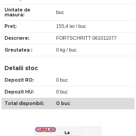
Unitate de
buc
masura:
155,4 lei / buc
Preţ:
FORTSCHRITT 061011077
Descriere:
0 kg / buc
Greutatea :
Detalii stoc
0 buc
Depozit RO:
0 buc
Depozit HU:
Total disponibil:
0 buc