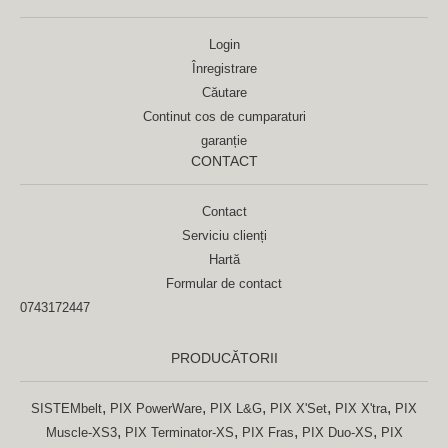
Login
Înregistrare
Căutare
Continut cos de cumparaturi
garanție
CONTACT
Contact
Serviciu clienți
Hartă
Formular de contact
0743172447
PRODUCĂTORII
,
,
,
,
,
SISTEMbelt
PIX PowerWare
PIX L&G
PIX X'Set
PIX X'tra
PIX
,
,
,
,
Muscle-XS3
PIX Terminator-XS
PIX Fras
PIX Duo-XS
PIX