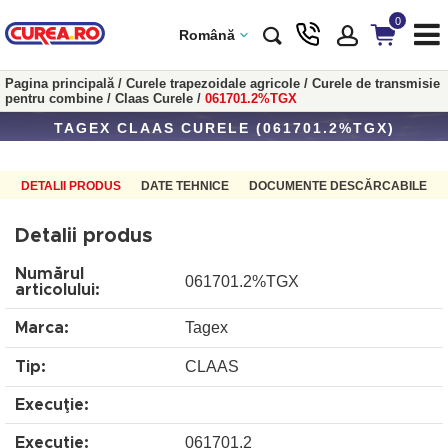
0
Română
Pagina principală
/
Curele trapezoidale agricole
/
Curele de transmisie
pentru combine
/
Claas Curele
/
061701.2%TGX
TAGEX CLAAS CURELE (061701.2%TGX)
DETALII PRODUS
DATE TEHNICE
DOCUMENTE DESCĂRCABILE
Detalii produs
Numărul
061701.2%TGX
articolului:
Tagex
Marca:
CLAAS
Tip:
Execuţie:
061701.2
Execuţie: