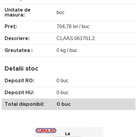
Unitate de
buc
masura:
704,78 lei / buc
Preţ:
CLAAS 061701.2
Descriere:
0 kg / buc
Greutatea :
Detalii stoc
0 buc
Depozit RO:
0 buc
Depozit HU:
Total disponibil:
0 buc