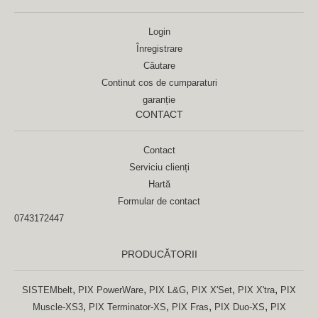
Login
Înregistrare
Căutare
Continut cos de cumparaturi
garanție
CONTACT
Contact
Serviciu clienți
Hartă
Formular de contact
0743172447
PRODUCĂTORII
,
,
,
,
,
SISTEMbelt
PIX PowerWare
PIX L&G
PIX X'Set
PIX X'tra
PIX
,
,
,
,
Muscle-XS3
PIX Terminator-XS
PIX Fras
PIX Duo-XS
PIX