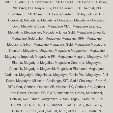
,
,
,
,
,
MUSCLE-XR3
PIX Lawnmaster
PIX DUO-XT
PIX Force
PIX X'Set
,
,
,
,
PIX X'Act
PIX TorquePlus
PIX X'Pedient
PIX Thermal
PIX
,
,
,
,
PolyStrech
PIX X'Ceed
PIX Lawn&Garden
PIX Agricultural
PIX
,
,
,
Duraband
Megadyne
Megadyne Oleostatic
Megadyne Oleostatic
,
,
,
,
Gold
Megadyne Basic
Megadyne XDV
Megadyne Esaflex
,
,
,
Megadyne Megapulley
Megadyne Linea Gold
Megadyne Linea X
,
,
Megadyne Gold Label
Megadyne Megasync RPP
Megadyne
,
,
Megasync Silver
Megadyne Megasync Gold
Megadyne Megasync
,
,
,
Titanium
Megadyne Megaflex
Megadyne Megapower
Megadyne
,
,
,
Megasync Imperial
Megadyne RR
Megadyne Megarib
Megadyne PV
,
,
,
Elastic
Megadyne Megaflat
Megadyne Contrafor
Megadyne
,
,
,
Acculink
Megadyne Megaweld
Megadyne Pluriband
Megadyne
,
,
,
Varisect
Megadyne Megalinear
Megadyne Cable Pull
Megadyne Pull
,
,
,
,
,
,
Down
Megadyne Millbelts
Challenge
SIT
Sati / Challenge
Sati****
,
,
,
,
,
SIT / Sati
Optibelt
Optibelt VB
Optibelt TX
Optibelt SK
Optibelt
,
,
,
,
,
,
Red Power
Optibelt XE
SWR
Hutchinson
Gates
Mitsuboshi
,
,
,
,
,
,
,
ConCar
N/A
Omec
Morgensen
Vision
Tagex
A4M/SMI
PIX
,
,
,
,
,
,
,
,
HARVESTER
BEA
TEA
Stagnoli
CRAFT
FAG
INA
SOG
,
,
,
,
,
,
,
CORTECO
SKF
ZKL
NACHI
NSK
KOYO
EZO
TIMKEN