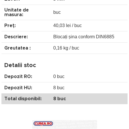
Unitate de
buc
masura:
40,03 lei / buc
Preţ:
Blocați șina conform DIN6885
Descriere:
0,16 kg / buc
Greutatea :
Detalii stoc
0 buc
Depozit RO:
8 buc
Depozit HU:
Total disponibil:
8 buc