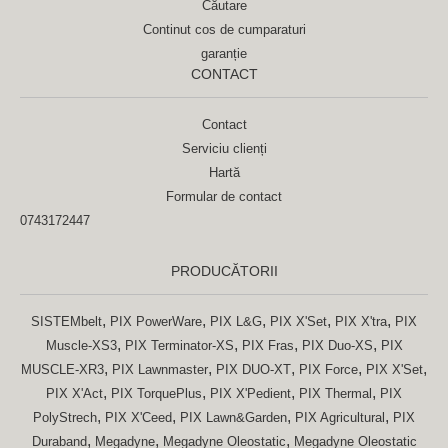
Căutare
Continut cos de cumparaturi
garanție
CONTACT
Contact
Serviciu clienți
Hartă
Formular de contact
0743172447
PRODUCĂTORII
,
,
,
,
,
SISTEMbelt
PIX PowerWare
PIX L&G
PIX X'Set
PIX X'tra
PIX
,
,
,
,
Muscle-XS3
PIX Terminator-XS
PIX Fras
PIX Duo-XS
PIX
,
,
,
,
,
MUSCLE-XR3
PIX Lawnmaster
PIX DUO-XT
PIX Force
PIX X'Set
,
,
,
,
PIX X'Act
PIX TorquePlus
PIX X'Pedient
PIX Thermal
PIX
,
,
,
,
PolyStrech
PIX X'Ceed
PIX Lawn&Garden
PIX Agricultural
PIX
,
,
,
Duraband
Megadyne
Megadyne Oleostatic
Megadyne Oleostatic