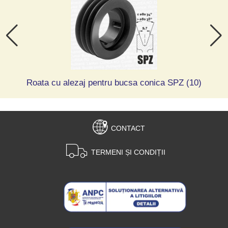
Roata cu alezaj pentru bucsa conica SPZ (10)
CONTACT
TERMENI ȘI CONDIȚII