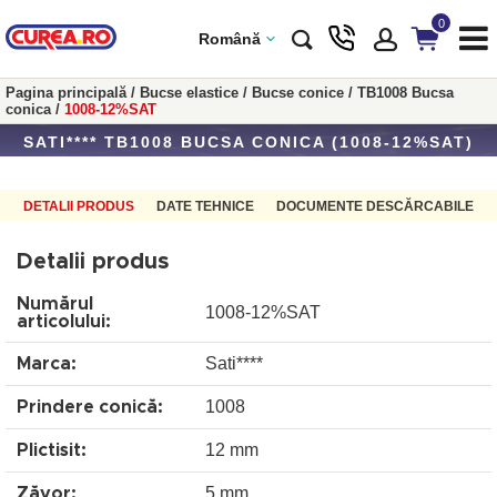
0
Română
Pagina principală
/
Bucse elastice
/
Bucse conice
/
TB1008 Bucsa
conica
/
1008-12%SAT
SATI**** TB1008 BUCSA CONICA (1008-12%SAT)
DETALII PRODUS
DATE TEHNICE
DOCUMENTE DESCĂRCABILE
Detalii produs
Numărul
1008-12%SAT
articolului:
Sati****
Marca:
1008
Prindere conică:
12 mm
Plictisit:
5 mm
Zăvor: