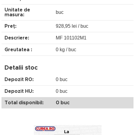
Unitate de
buc
masura:
928,95 lei / buc
Preţ:
MF 101102M1
Descriere:
0 kg / buc
Greutatea :
Detalii stoc
0 buc
Depozit RO:
0 buc
Depozit HU:
Total disponibil:
0 buc