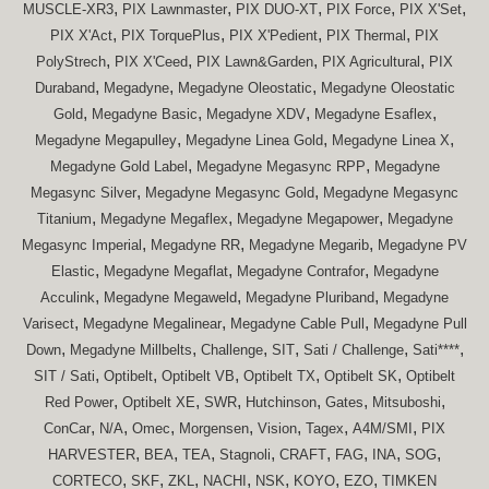
,
,
,
,
,
MUSCLE-XR3
PIX Lawnmaster
PIX DUO-XT
PIX Force
PIX X'Set
,
,
,
,
PIX X'Act
PIX TorquePlus
PIX X'Pedient
PIX Thermal
PIX
,
,
,
,
PolyStrech
PIX X'Ceed
PIX Lawn&Garden
PIX Agricultural
PIX
,
,
,
Duraband
Megadyne
Megadyne Oleostatic
Megadyne Oleostatic
,
,
,
,
Gold
Megadyne Basic
Megadyne XDV
Megadyne Esaflex
,
,
,
Megadyne Megapulley
Megadyne Linea Gold
Megadyne Linea X
,
,
Megadyne Gold Label
Megadyne Megasync RPP
Megadyne
,
,
Megasync Silver
Megadyne Megasync Gold
Megadyne Megasync
,
,
,
Titanium
Megadyne Megaflex
Megadyne Megapower
Megadyne
,
,
,
Megasync Imperial
Megadyne RR
Megadyne Megarib
Megadyne PV
,
,
,
Elastic
Megadyne Megaflat
Megadyne Contrafor
Megadyne
,
,
,
Acculink
Megadyne Megaweld
Megadyne Pluriband
Megadyne
,
,
,
Varisect
Megadyne Megalinear
Megadyne Cable Pull
Megadyne Pull
,
,
,
,
,
,
Down
Megadyne Millbelts
Challenge
SIT
Sati / Challenge
Sati****
,
,
,
,
,
SIT / Sati
Optibelt
Optibelt VB
Optibelt TX
Optibelt SK
Optibelt
,
,
,
,
,
,
Red Power
Optibelt XE
SWR
Hutchinson
Gates
Mitsuboshi
,
,
,
,
,
,
,
ConCar
N/A
Omec
Morgensen
Vision
Tagex
A4M/SMI
PIX
,
,
,
,
,
,
,
,
HARVESTER
BEA
TEA
Stagnoli
CRAFT
FAG
INA
SOG
,
,
,
,
,
,
,
CORTECO
SKF
ZKL
NACHI
NSK
KOYO
EZO
TIMKEN