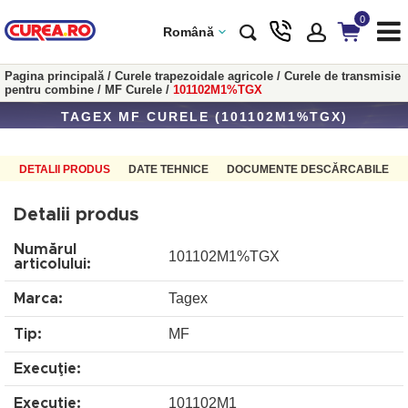
0
Română
Pagina principală
/
Curele trapezoidale agricole
/
Curele de transmisie
pentru combine
/
MF Curele
/
101102M1%TGX
TAGEX MF CURELE (101102M1%TGX)
DETALII PRODUS
DATE TEHNICE
DOCUMENTE DESCĂRCABILE
Detalii produs
Numărul
101102M1%TGX
articolului:
Tagex
Marca:
MF
Tip:
Execuţie:
101102M1
Execuţie: