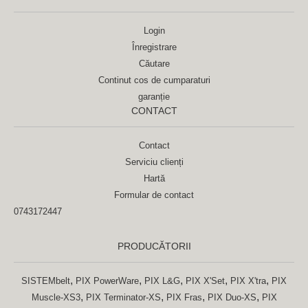
Login
Înregistrare
Căutare
Continut cos de cumparaturi
garanție
CONTACT
Contact
Serviciu clienți
Hartă
Formular de contact
0743172447
PRODUCĂTORII
,
,
,
,
,
SISTEMbelt
PIX PowerWare
PIX L&G
PIX X'Set
PIX X'tra
PIX
,
,
,
,
Muscle-XS3
PIX Terminator-XS
PIX Fras
PIX Duo-XS
PIX