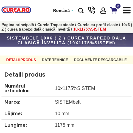
0
Română
Pagina principală
/
Curele Trapezoidale
/
Curele cu profil clasic
/
10x6 (
Z ) curea trapezoidală clasică învelită
/
10x1175%SISTEM
SISTEMBELT 10X6 ( Z ) CUREA TRAPEZOIDALĂ
CLASICĂ ÎNVELITĂ (10X1175%SISTEM)
DETALII PRODUS
DATE TEHNICE
DOCUMENTE DESCĂRCABILE
Detalii produs
Numărul
10x1175%SISTEM
articolului:
SISTEMbelt
Marca:
10 mm
Lățime:
1175 mm
Lungime: