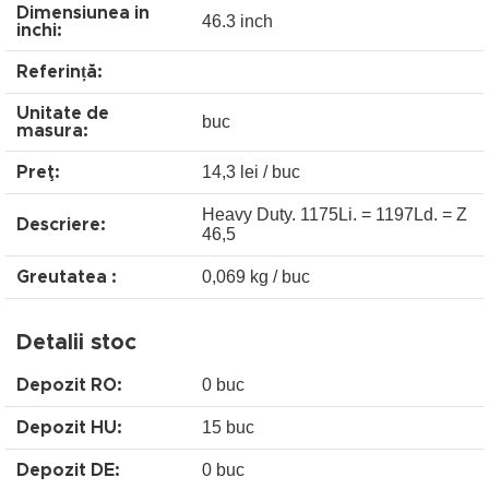
Dimensiunea in
46.3 inch
inchi:
Referință:
Unitate de
buc
masura:
14,3 lei / buc
Preţ:
Heavy Duty. 1175Li. = 1197Ld. = Z
Descriere:
46,5
0,069 kg / buc
Greutatea :
Detalii stoc
0 buc
Depozit RO:
15 buc
Depozit HU:
0 buc
Depozit DE: