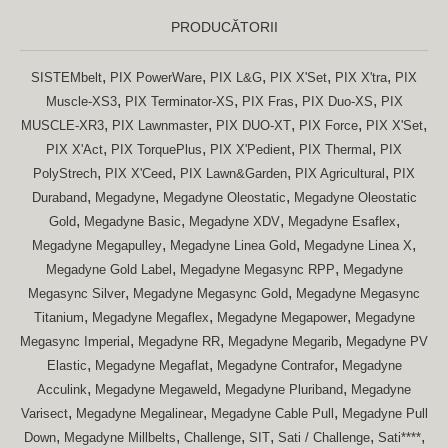
PRODUCĂTORII
,
,
,
,
,
SISTEMbelt
PIX PowerWare
PIX L&G
PIX X'Set
PIX X'tra
PIX
,
,
,
,
Muscle-XS3
PIX Terminator-XS
PIX Fras
PIX Duo-XS
PIX
,
,
,
,
,
MUSCLE-XR3
PIX Lawnmaster
PIX DUO-XT
PIX Force
PIX X'Set
,
,
,
,
PIX X'Act
PIX TorquePlus
PIX X'Pedient
PIX Thermal
PIX
,
,
,
,
PolyStrech
PIX X'Ceed
PIX Lawn&Garden
PIX Agricultural
PIX
,
,
,
Duraband
Megadyne
Megadyne Oleostatic
Megadyne Oleostatic
,
,
,
,
Gold
Megadyne Basic
Megadyne XDV
Megadyne Esaflex
,
,
,
Megadyne Megapulley
Megadyne Linea Gold
Megadyne Linea X
,
,
Megadyne Gold Label
Megadyne Megasync RPP
Megadyne
,
,
Megasync Silver
Megadyne Megasync Gold
Megadyne Megasync
,
,
,
Titanium
Megadyne Megaflex
Megadyne Megapower
Megadyne
,
,
,
Megasync Imperial
Megadyne RR
Megadyne Megarib
Megadyne PV
,
,
,
Elastic
Megadyne Megaflat
Megadyne Contrafor
Megadyne
,
,
,
Acculink
Megadyne Megaweld
Megadyne Pluriband
Megadyne
,
,
,
Varisect
Megadyne Megalinear
Megadyne Cable Pull
Megadyne Pull
,
,
,
,
,
,
Down
Megadyne Millbelts
Challenge
SIT
Sati / Challenge
Sati****