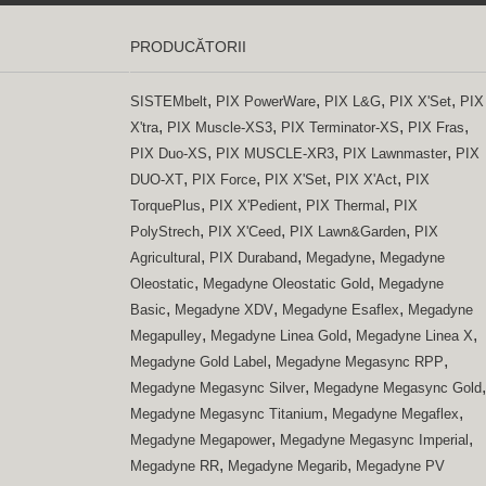
PRODUCĂTORII
,
,
,
,
SISTEMbelt
PIX PowerWare
PIX L&G
PIX X'Set
PIX
,
,
,
,
X'tra
PIX Muscle-XS3
PIX Terminator-XS
PIX Fras
,
,
,
PIX Duo-XS
PIX MUSCLE-XR3
PIX Lawnmaster
PIX
,
,
,
,
DUO-XT
PIX Force
PIX X'Set
PIX X'Act
PIX
,
,
,
TorquePlus
PIX X'Pedient
PIX Thermal
PIX
,
,
,
PolyStrech
PIX X'Ceed
PIX Lawn&Garden
PIX
,
,
,
Agricultural
PIX Duraband
Megadyne
Megadyne
,
,
Oleostatic
Megadyne Oleostatic Gold
Megadyne
,
,
,
Basic
Megadyne XDV
Megadyne Esaflex
Megadyne
,
,
,
Megapulley
Megadyne Linea Gold
Megadyne Linea X
,
,
Megadyne Gold Label
Megadyne Megasync RPP
,
,
Megadyne Megasync Silver
Megadyne Megasync Gold
,
,
Megadyne Megasync Titanium
Megadyne Megaflex
,
,
Megadyne Megapower
Megadyne Megasync Imperial
,
,
Megadyne RR
Megadyne Megarib
Megadyne PV