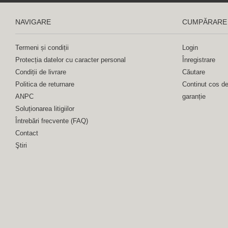
NAVIGARE
CUMPĂRARE
Termeni și condiții
Login
Protecția datelor cu caracter personal
Înregistrare
Condiții de livrare
Căutare
Politica de returnare
Continut cos d
ANPC
garanție
Soluționarea litigiilor
Întrebări frecvente (FAQ)
Contact
Ştiri