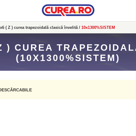
x6 ( Z ) curea trapezoidală clasică învelită
/
10x1300%SISTEM
 Z ) CUREA TRAPEZOIDAL
(10X1300%SISTEM)
DESCĂRCABILE