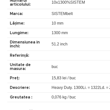
Numărul
10x1300%SISTEM
articolului:
SISTEMbelt
Marca:
10 mm
Lățime:
1300 mm
Lungime:
Dimensiunea in
51.2 inch
inchi:
Referință:
Unitate de
buc
masura:
15,83 lei / buc
Preţ:
Heavy Duty. 1300Li. = 1322Ld. = 
Descriere:
0,076 kg / buc
Greutatea :