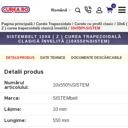
0
Română
Pagina principală
/
Curele Trapezoidale
/
Curele cu profil clasic
/
10x6 (
Z ) curea trapezoidală clasică învelită
/
10x550%SISTEM
SISTEMBELT 10X6 ( Z ) CUREA TRAPEZOIDALĂ
CLASICĂ ÎNVELITĂ (10X550%SISTEM)
DETALII PRODUS
DATE TEHNICE
DOCUMENTE DESCĂRCABILE
Detalii produs
Numărul
10x550%SISTEM
articolului:
SISTEMbelt
Marca:
10 mm
Lățime:
550 mm
Lungime: