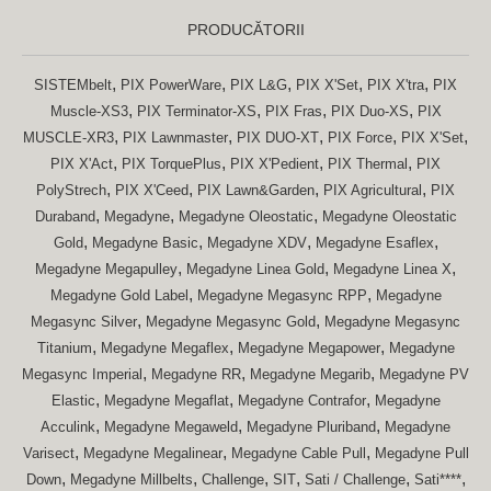
PRODUCĂTORII
,
,
,
,
,
SISTEMbelt
PIX PowerWare
PIX L&G
PIX X'Set
PIX X'tra
PIX
,
,
,
,
Muscle-XS3
PIX Terminator-XS
PIX Fras
PIX Duo-XS
PIX
,
,
,
,
,
MUSCLE-XR3
PIX Lawnmaster
PIX DUO-XT
PIX Force
PIX X'Set
,
,
,
,
PIX X'Act
PIX TorquePlus
PIX X'Pedient
PIX Thermal
PIX
,
,
,
,
PolyStrech
PIX X'Ceed
PIX Lawn&Garden
PIX Agricultural
PIX
,
,
,
Duraband
Megadyne
Megadyne Oleostatic
Megadyne Oleostatic
,
,
,
,
Gold
Megadyne Basic
Megadyne XDV
Megadyne Esaflex
,
,
,
Megadyne Megapulley
Megadyne Linea Gold
Megadyne Linea X
,
,
Megadyne Gold Label
Megadyne Megasync RPP
Megadyne
,
,
Megasync Silver
Megadyne Megasync Gold
Megadyne Megasync
,
,
,
Titanium
Megadyne Megaflex
Megadyne Megapower
Megadyne
,
,
,
Megasync Imperial
Megadyne RR
Megadyne Megarib
Megadyne PV
,
,
,
Elastic
Megadyne Megaflat
Megadyne Contrafor
Megadyne
,
,
,
Acculink
Megadyne Megaweld
Megadyne Pluriband
Megadyne
,
,
,
Varisect
Megadyne Megalinear
Megadyne Cable Pull
Megadyne Pull
,
,
,
,
,
,
Down
Megadyne Millbelts
Challenge
SIT
Sati / Challenge
Sati****