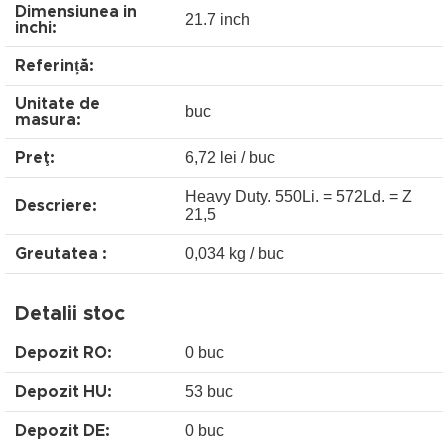
Dimensiunea in
21.7 inch
inchi:
Referință:
Unitate de
buc
masura:
6,72 lei / buc
Preţ:
Heavy Duty. 550Li. = 572Ld. = Z
Descriere:
21,5
0,034 kg / buc
Greutatea :
Detalii stoc
0 buc
Depozit RO:
53 buc
Depozit HU:
0 buc
Depozit DE: