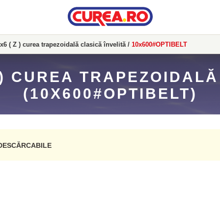
x6 ( Z ) curea trapezoidală clasică învelită
/
10x600#OPTIBELT
Z ) CUREA TRAPEZOIDALĂ
(10X600#OPTIBELT)
DESCĂRCABILE