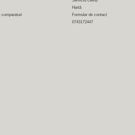
Serviciu clienți
Hartă
e cumparaturi
Formular de contact
0743172447