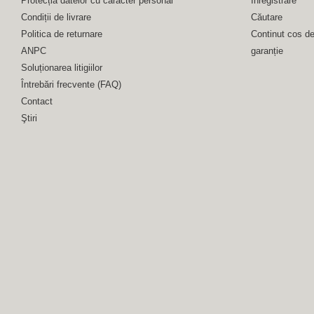
Protecția datelor cu caracter personal
Înregistrare
Condiții de livrare
Căutare
Politica de returnare
Continut cos d
ANPC
garanție
Soluționarea litigiilor
Întrebări frecvente (FAQ)
Contact
Ştiri