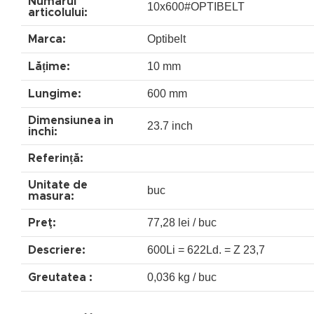
Numărul
10x600#OPTIBELT
articolului:
Optibelt
Marca:
10 mm
Lățime:
600 mm
Lungime:
Dimensiunea in
23.7 inch
inchi:
Referință:
Unitate de
buc
masura:
77,28 lei / buc
Preţ:
600Li = 622Ld. = Z 23,7
Descriere:
0,036 kg / buc
Greutatea :