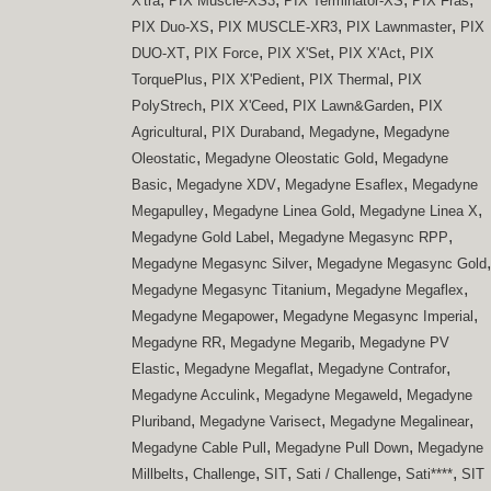
X'tra
PIX Muscle-XS3
PIX Terminator-XS
PIX Fras
,
,
,
PIX Duo-XS
PIX MUSCLE-XR3
PIX Lawnmaster
PIX
,
,
,
,
DUO-XT
PIX Force
PIX X'Set
PIX X'Act
PIX
,
,
,
TorquePlus
PIX X'Pedient
PIX Thermal
PIX
,
,
,
PolyStrech
PIX X'Ceed
PIX Lawn&Garden
PIX
,
,
,
Agricultural
PIX Duraband
Megadyne
Megadyne
,
,
Oleostatic
Megadyne Oleostatic Gold
Megadyne
,
,
,
Basic
Megadyne XDV
Megadyne Esaflex
Megadyne
,
,
,
Megapulley
Megadyne Linea Gold
Megadyne Linea X
,
,
Megadyne Gold Label
Megadyne Megasync RPP
,
,
Megadyne Megasync Silver
Megadyne Megasync Gold
,
,
Megadyne Megasync Titanium
Megadyne Megaflex
,
,
Megadyne Megapower
Megadyne Megasync Imperial
,
,
Megadyne RR
Megadyne Megarib
Megadyne PV
,
,
,
Elastic
Megadyne Megaflat
Megadyne Contrafor
,
,
Megadyne Acculink
Megadyne Megaweld
Megadyne
,
,
,
Pluriband
Megadyne Varisect
Megadyne Megalinear
,
,
Megadyne Cable Pull
Megadyne Pull Down
Megadyne
,
,
,
,
,
Millbelts
Challenge
SIT
Sati / Challenge
Sati****
SIT