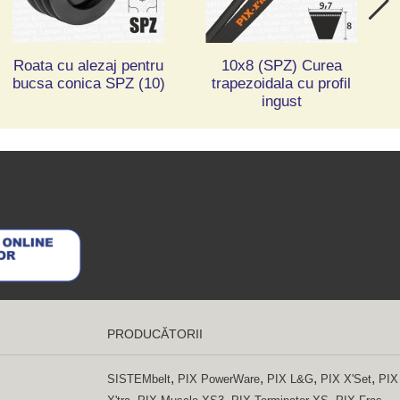
Roata cu alezaj pentru
10x8 (SPZ) Curea
bucsa conica SPZ (10)
trapezoidala cu profil
ingust
PRODUCĂTORII
,
,
,
,
SISTEMbelt
PIX PowerWare
PIX L&G
PIX X'Set
PIX
,
,
,
,