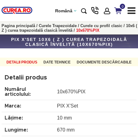
0
Română
Pagina principală
/
Curele Trapezoidale
/
Curele cu profil clasic
/
10x6 (
Z ) curea trapezoidală clasică învelită
/
10x670%PIX
PIX X'SET 10X6 ( Z ) CUREA TRAPEZOIDALĂ
CLASICĂ ÎNVELITĂ (10X670%PIX)
DETALII PRODUS
DATE TEHNICE
DOCUMENTE DESCĂRCABILE
Detalii produs
Numărul
10x670%PIX
articolului:
PIX X'Set
Marca:
10 mm
Lățime:
670 mm
Lungime: