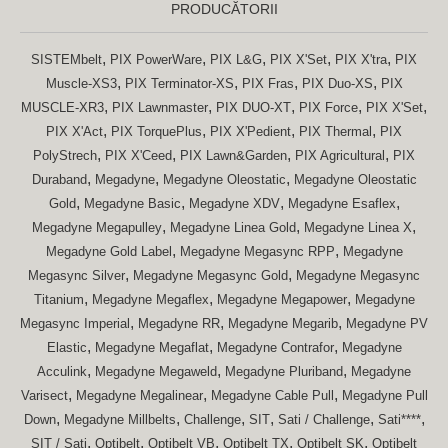
PRODUCĂTORII
,
,
,
,
,
SISTEMbelt
PIX PowerWare
PIX L&G
PIX X'Set
PIX X'tra
PIX
,
,
,
,
Muscle-XS3
PIX Terminator-XS
PIX Fras
PIX Duo-XS
PIX
,
,
,
,
,
MUSCLE-XR3
PIX Lawnmaster
PIX DUO-XT
PIX Force
PIX X'Set
,
,
,
,
PIX X'Act
PIX TorquePlus
PIX X'Pedient
PIX Thermal
PIX
,
,
,
,
PolyStrech
PIX X'Ceed
PIX Lawn&Garden
PIX Agricultural
PIX
,
,
,
Duraband
Megadyne
Megadyne Oleostatic
Megadyne Oleostatic
,
,
,
,
Gold
Megadyne Basic
Megadyne XDV
Megadyne Esaflex
,
,
,
Megadyne Megapulley
Megadyne Linea Gold
Megadyne Linea X
,
,
Megadyne Gold Label
Megadyne Megasync RPP
Megadyne
,
,
Megasync Silver
Megadyne Megasync Gold
Megadyne Megasync
,
,
,
Titanium
Megadyne Megaflex
Megadyne Megapower
Megadyne
,
,
,
Megasync Imperial
Megadyne RR
Megadyne Megarib
Megadyne PV
,
,
,
Elastic
Megadyne Megaflat
Megadyne Contrafor
Megadyne
,
,
,
Acculink
Megadyne Megaweld
Megadyne Pluriband
Megadyne
,
,
,
Varisect
Megadyne Megalinear
Megadyne Cable Pull
Megadyne Pull
,
,
,
,
,
,
Down
Megadyne Millbelts
Challenge
SIT
Sati / Challenge
Sati****
,
,
,
,
,
SIT / Sati
Optibelt
Optibelt VB
Optibelt TX
Optibelt SK
Optibelt