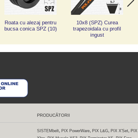
Roata cu alezaj pentru
10x8 (SPZ) Curea
bucsa conica SPZ (10)
trapezoidala cu profil
ingust
PRODUCĂTORII
,
,
,
,
SISTEMbelt
PIX PowerWare
PIX L&G
PIX X'Set
PIX
,
,
,
,