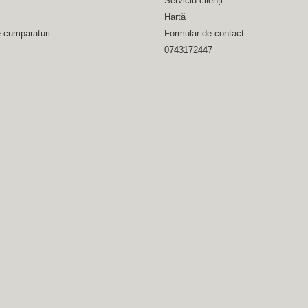
Serviciu clienți
Hartă
e cumparaturi
Formular de contact
0743172447