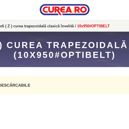
x6 ( Z ) curea trapezoidală clasică învelită
/
10x950#OPTIBELT
Z ) CUREA TRAPEZOIDALĂ
(10X950#OPTIBELT)
DESCĂRCABILE