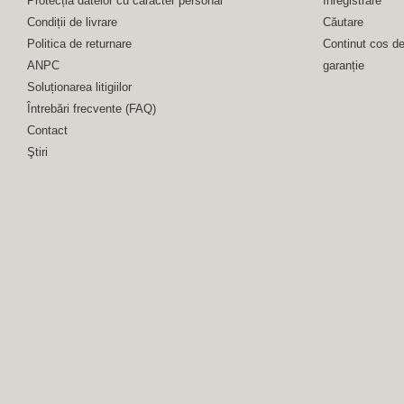
Protecția datelor cu caracter personal
Înregistrare
Condiții de livrare
Căutare
Politica de returnare
Continut cos d
ANPC
garanție
Soluționarea litigiilor
Întrebări frecvente (FAQ)
Contact
Ştiri