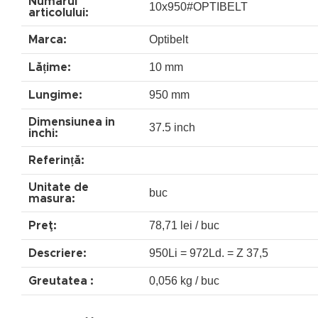
Numărul
10x950#OPTIBELT
articolului:
Optibelt
Marca:
10 mm
Lățime:
950 mm
Lungime:
Dimensiunea in
37.5 inch
inchi:
Referință:
Unitate de
buc
masura:
78,71 lei / buc
Preţ:
950Li = 972Ld. = Z 37,5
Descriere:
0,056 kg / buc
Greutatea :