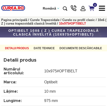
0
Română
Pagina principală
/
Curele Trapezoidale
/
Curele cu profil clasic
/
10x6 (
Z ) curea trapezoidală clasică învelită
/
10x975#OPTIBELT
OPTIBELT 10X6 ( Z ) CUREA TRAPEZOIDALĂ
CLASICĂ ÎNVELITĂ (10X975#OPTIBELT)
DETALII PRODUS
DATE TEHNICE
DOCUMENTE DESCĂRCABILE
Detalii produs
Numărul
10x975#OPTIBELT
articolului:
Optibelt
Marca:
10 mm
Lățime:
975 mm
Lungime: