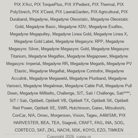
,
,
,
,
PIX X'Act
PIX TorquePlus
PIX X'Pedient
PIX Thermal
PIX
,
,
,
,
PolyStrech
PIX X'Ceed
PIX Lawn&Garden
PIX Agricultural
PIX
,
,
,
Duraband
Megadyne
Megadyne Oleostatic
Megadyne Oleostatic
,
,
,
,
Gold
Megadyne Basic
Megadyne XDV
Megadyne Esaflex
,
,
,
Megadyne Megapulley
Megadyne Linea Gold
Megadyne Linea X
,
,
Megadyne Gold Label
Megadyne Megasync RPP
Megadyne
,
,
Megasync Silver
Megadyne Megasync Gold
Megadyne Megasync
,
,
,
Titanium
Megadyne Megaflex
Megadyne Megapower
Megadyne
,
,
,
Megasync Imperial
Megadyne RR
Megadyne Megarib
Megadyne PV
,
,
,
Elastic
Megadyne Megaflat
Megadyne Contrafor
Megadyne
,
,
,
Acculink
Megadyne Megaweld
Megadyne Pluriband
Megadyne
,
,
,
Varisect
Megadyne Megalinear
Megadyne Cable Pull
Megadyne Pull
,
,
,
,
,
,
Down
Megadyne Millbelts
Challenge
SIT
Sati / Challenge
Sati****
,
,
,
,
,
SIT / Sati
Optibelt
Optibelt VB
Optibelt TX
Optibelt SK
Optibelt
,
,
,
,
,
,
Red Power
Optibelt XE
SWR
Hutchinson
Gates
Mitsuboshi
,
,
,
,
,
,
,
ConCar
N/A
Omec
Morgensen
Vision
Tagex
A4M/SMI
PIX
,
,
,
,
,
,
,
,
HARVESTER
BEA
TEA
Stagnoli
CRAFT
FAG
INA
SOG
,
,
,
,
,
,
,
CORTECO
SKF
ZKL
NACHI
NSK
KOYO
EZO
TIMKEN
Copyright 2026. curea.ro