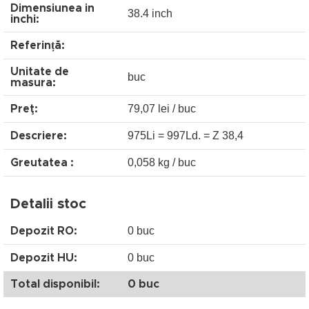
Dimensiunea in
38.4 inch
inchi:
Referință:
Unitate de
buc
masura:
79,07 lei / buc
Preţ:
975Li = 997Ld. = Z 38,4
Descriere:
0,058 kg / buc
Greutatea :
Detalii stoc
0 buc
Depozit RO:
0 buc
Depozit HU:
Total disponibil:
0 buc