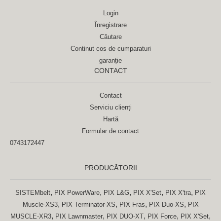
Login
Înregistrare
Căutare
Continut cos de cumparaturi
garanție
CONTACT
Contact
Serviciu clienți
Hartă
Formular de contact
0743172447
PRODUCĂTORII
,
,
,
,
,
SISTEMbelt
PIX PowerWare
PIX L&G
PIX X'Set
PIX X'tra
PIX
,
,
,
,
Muscle-XS3
PIX Terminator-XS
PIX Fras
PIX Duo-XS
PIX
,
,
,
,
,
MUSCLE-XR3
PIX Lawnmaster
PIX DUO-XT
PIX Force
PIX X'Set