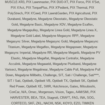
,
,
,
,
,
MUSCLE-XR3
PIX Lawnmaster
PIX DUO-XT
PIX Force
PIX X'Set
,
,
,
,
PIX X'Act
PIX TorquePlus
PIX X'Pedient
PIX Thermal
PIX
,
,
,
,
PolyStrech
PIX X'Ceed
PIX Lawn&Garden
PIX Agricultural
PIX
,
,
,
Duraband
Megadyne
Megadyne Oleostatic
Megadyne Oleostatic
,
,
,
,
Gold
Megadyne Basic
Megadyne XDV
Megadyne Esaflex
,
,
,
Megadyne Megapulley
Megadyne Linea Gold
Megadyne Linea X
,
,
Megadyne Gold Label
Megadyne Megasync RPP
Megadyne
,
,
Megasync Silver
Megadyne Megasync Gold
Megadyne Megasync
,
,
,
Titanium
Megadyne Megaflex
Megadyne Megapower
Megadyne
,
,
,
Megasync Imperial
Megadyne RR
Megadyne Megarib
Megadyne PV
,
,
,
Elastic
Megadyne Megaflat
Megadyne Contrafor
Megadyne
,
,
,
Acculink
Megadyne Megaweld
Megadyne Pluriband
Megadyne
,
,
,
Varisect
Megadyne Megalinear
Megadyne Cable Pull
Megadyne Pull
,
,
,
,
,
,
Down
Megadyne Millbelts
Challenge
SIT
Sati / Challenge
Sati****
,
,
,
,
,
SIT / Sati
Optibelt
Optibelt VB
Optibelt TX
Optibelt SK
Optibelt
,
,
,
,
,
,
Red Power
Optibelt XE
SWR
Hutchinson
Gates
Mitsuboshi
,
,
,
,
,
,
,
ConCar
N/A
Omec
Morgensen
Vision
Tagex
A4M/SMI
PIX
,
,
,
,
,
,
,
,
HARVESTER
BEA
TEA
Stagnoli
CRAFT
FAG
INA
SOG
,
,
,
,
,
,
,
CORTECO
SKF
ZKL
NACHI
NSK
KOYO
EZO
TIMKEN