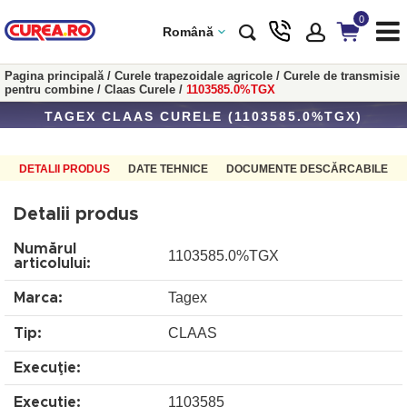
0
Română
Pagina principală
/
Curele trapezoidale agricole
/
Curele de transmisie
pentru combine
/
Claas Curele
/
1103585.0%TGX
TAGEX CLAAS CURELE (1103585.0%TGX)
DETALII PRODUS
DATE TEHNICE
DOCUMENTE DESCĂRCABILE
Detalii produs
Numărul
1103585.0%TGX
articolului:
Tagex
Marca:
CLAAS
Tip:
Execuţie:
1103585
Execuţie: