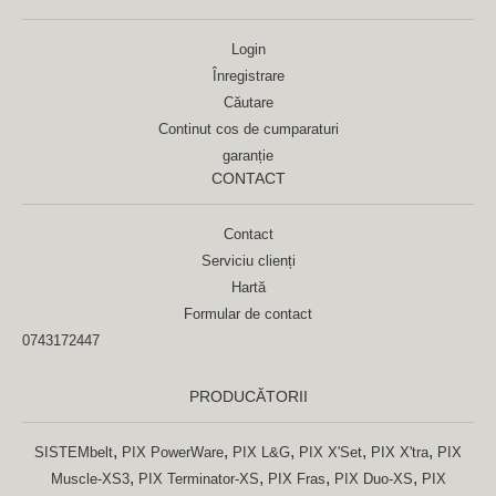
Login
Înregistrare
Căutare
Continut cos de cumparaturi
garanție
CONTACT
Contact
Serviciu clienți
Hartă
Formular de contact
0743172447
PRODUCĂTORII
,
,
,
,
,
SISTEMbelt
PIX PowerWare
PIX L&G
PIX X'Set
PIX X'tra
PIX
,
,
,
,
Muscle-XS3
PIX Terminator-XS
PIX Fras
PIX Duo-XS
PIX