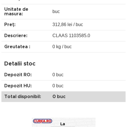
Unitate de
buc
masura:
312,86 lei / buc
Preţ:
CLAAS 1103585.0
Descriere:
0 kg / buc
Greutatea :
Detalii stoc
0 buc
Depozit RO:
0 buc
Depozit HU:
Total disponibil:
0 buc