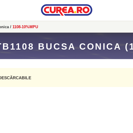
onica
/
1108-10%MPU
B1108 BUCSA CONICA (
DESCĂRCABILE