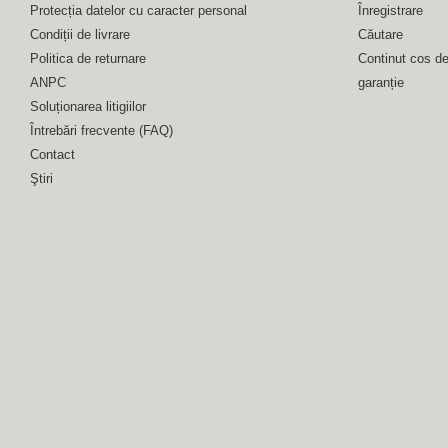
Protecția datelor cu caracter personal
Înregistrare
Condiții de livrare
Căutare
Politica de returnare
Continut cos d
ANPC
garanție
Soluționarea litigiilor
Întrebări frecvente (FAQ)
Contact
Ştiri