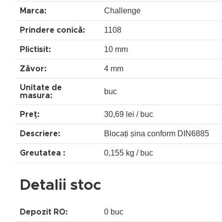
Challenge
Marca:
1108
Prindere conică:
10 mm
Plictisit:
4 mm
Zăvor:
Unitate de
buc
masura:
30,69 lei / buc
Preţ:
Blocați șina conform DIN6885
Descriere:
0,155 kg / buc
Greutatea :
Detalii stoc
0 buc
Depozit RO: