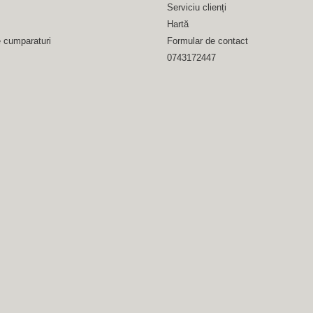
Serviciu clienți
Hartă
e cumparaturi
Formular de contact
0743172447