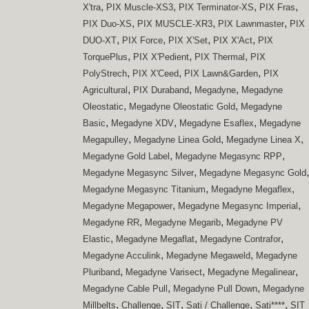
,
,
,
,
X'tra
PIX Muscle-XS3
PIX Terminator-XS
PIX Fras
,
,
,
PIX Duo-XS
PIX MUSCLE-XR3
PIX Lawnmaster
PIX
,
,
,
,
DUO-XT
PIX Force
PIX X'Set
PIX X'Act
PIX
,
,
,
TorquePlus
PIX X'Pedient
PIX Thermal
PIX
,
,
,
PolyStrech
PIX X'Ceed
PIX Lawn&Garden
PIX
,
,
,
Agricultural
PIX Duraband
Megadyne
Megadyne
,
,
Oleostatic
Megadyne Oleostatic Gold
Megadyne
,
,
,
Basic
Megadyne XDV
Megadyne Esaflex
Megadyne
,
,
,
Megapulley
Megadyne Linea Gold
Megadyne Linea X
,
,
Megadyne Gold Label
Megadyne Megasync RPP
,
,
Megadyne Megasync Silver
Megadyne Megasync Gold
,
,
Megadyne Megasync Titanium
Megadyne Megaflex
,
,
Megadyne Megapower
Megadyne Megasync Imperial
,
,
Megadyne RR
Megadyne Megarib
Megadyne PV
,
,
,
Elastic
Megadyne Megaflat
Megadyne Contrafor
,
,
Megadyne Acculink
Megadyne Megaweld
Megadyne
,
,
,
Pluriband
Megadyne Varisect
Megadyne Megalinear
,
,
Megadyne Cable Pull
Megadyne Pull Down
Megadyne
,
,
,
,
,
Millbelts
Challenge
SIT
Sati / Challenge
Sati****
SIT