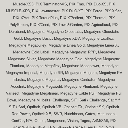
,
,
,
,
Muscle-XS3
PIX Terminator-XS
PIX Fras
PIX Duo-XS
PIX
,
,
,
,
,
MUSCLE-XR3
PIX Lawnmaster
PIX DUO-XT
PIX Force
PIX X'Set
,
,
,
,
PIX X'Act
PIX TorquePlus
PIX X'Pedient
PIX Thermal
PIX
,
,
,
,
PolyStrech
PIX X'Ceed
PIX Lawn&Garden
PIX Agricultural
PIX
,
,
,
Duraband
Megadyne
Megadyne Oleostatic
Megadyne Oleostatic
,
,
,
,
Gold
Megadyne Basic
Megadyne XDV
Megadyne Esaflex
,
,
,
Megadyne Megapulley
Megadyne Linea Gold
Megadyne Linea X
,
,
Megadyne Gold Label
Megadyne Megasync RPP
Megadyne
,
,
Megasync Silver
Megadyne Megasync Gold
Megadyne Megasync
,
,
,
Titanium
Megadyne Megaflex
Megadyne Megapower
Megadyne
,
,
,
Megasync Imperial
Megadyne RR
Megadyne Megarib
Megadyne PV
,
,
,
Elastic
Megadyne Megaflat
Megadyne Contrafor
Megadyne
,
,
,
Acculink
Megadyne Megaweld
Megadyne Pluriband
Megadyne
,
,
,
Varisect
Megadyne Megalinear
Megadyne Cable Pull
Megadyne Pull
,
,
,
,
,
,
Down
Megadyne Millbelts
Challenge
SIT
Sati / Challenge
Sati****
,
,
,
,
,
SIT / Sati
Optibelt
Optibelt VB
Optibelt TX
Optibelt SK
Optibelt
,
,
,
,
,
,
Red Power
Optibelt XE
SWR
Hutchinson
Gates
Mitsuboshi
,
,
,
,
,
,
,
ConCar
N/A
Omec
Morgensen
Vision
Tagex
A4M/SMI
PIX
,
,
,
,
,
,
,
,
HARVESTER
BEA
TEA
Stagnoli
CRAFT
FAG
INA
SOG