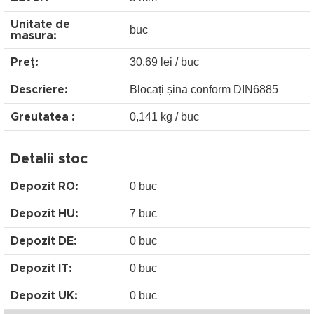
Unitate de
buc
masura:
30,69 lei / buc
Preţ:
Blocați șina conform DIN6885
Descriere:
0,141 kg / buc
Greutatea :
Detalii stoc
0 buc
Depozit RO:
7 buc
Depozit HU:
0 buc
Depozit DE:
0 buc
Depozit IT:
0 buc
Depozit UK: