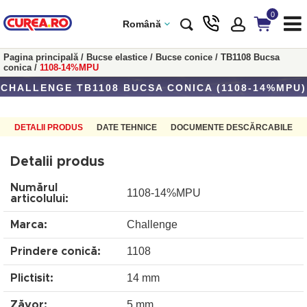
0
Română
Pagina principală
/
Bucse elastice
/
Bucse conice
/
TB1108 Bucsa
conica
/
1108-14%MPU
CHALLENGE TB1108 BUCSA CONICA (1108-14%MPU)
DETALII PRODUS
DATE TEHNICE
DOCUMENTE DESCĂRCABILE
Detalii produs
Numărul
1108-14%MPU
articolului:
Challenge
Marca:
1108
Prindere conică:
14 mm
Plictisit:
5 mm
Zăvor: