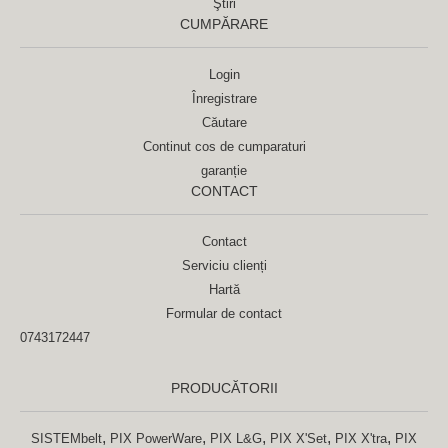
Ştiri
CUMPĂRARE
Login
Înregistrare
Căutare
Continut cos de cumparaturi
garanție
CONTACT
Contact
Serviciu clienți
Hartă
Formular de contact
0743172447
PRODUCĂTORII
,
,
,
,
,
SISTEMbelt
PIX PowerWare
PIX L&G
PIX X'Set
PIX X'tra
PIX